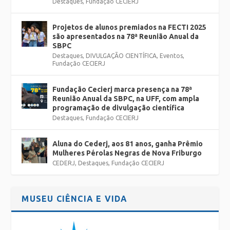
Destaques
,
Fundação CECIERJ
Projetos de alunos premiados na FECTI 2025
são apresentados na 78ª Reunião Anual da
SBPC
Destaques
,
DIVULGAÇÃO CIENTÍFICA
,
Eventos
,
Fundação CECIERJ
Fundação Cecierj marca presença na 78ª
Reunião Anual da SBPC, na UFF, com ampla
programação de divulgação científica
Destaques
,
Fundação CECIERJ
Aluna do Cederj, aos 81 anos, ganha Prêmio
Mulheres Pérolas Negras de Nova Friburgo
CEDERJ
,
Destaques
,
Fundação CECIERJ
MUSEU CIÊNCIA E VIDA