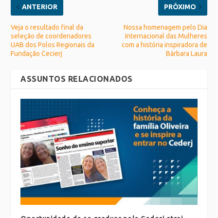
ANTERIOR
PRÓXIMO
Veja o resultado final da
Nossa homenagem pelo Dia
seleção de coordenadores
Internacional das Mulheres
UAB dos Polos Regionais da
com a história inspiradora de
Fundação Cecierj
Bárbara Laura
ASSUNTOS RELACIONADOS