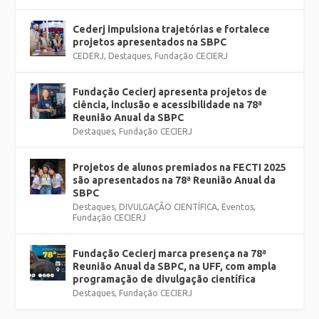
Cederj impulsiona trajetórias e fortalece
projetos apresentados na SBPC
CEDERJ
,
Destaques
,
Fundação CECIERJ
Fundação Cecierj apresenta projetos de
ciência, inclusão e acessibilidade na 78ª
Reunião Anual da SBPC
Destaques
,
Fundação CECIERJ
Projetos de alunos premiados na FECTI 2025
são apresentados na 78ª Reunião Anual da
SBPC
Destaques
,
DIVULGAÇÃO CIENTÍFICA
,
Eventos
,
Fundação CECIERJ
Fundação Cecierj marca presença na 78ª
Reunião Anual da SBPC, na UFF, com ampla
programação de divulgação científica
Destaques
,
Fundação CECIERJ