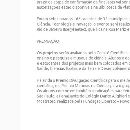
prazo da etapa de confirmação de finalistas vai ser
autorizações estão disponíveis na Biblioteca da Pla
Foram selecionados
166 projetos de 32 municípios.
Ciência, Tecnologia e Inovação, o evento será reali
Rio de Janeiro (Iserj/Faetec), que fica na Rua Mariz 
PREMIAÇÃO
Os projetos serão avaliados pelo Comitê Científico,
ensino e pesquisa e museus de ciência. Alunos e d
e estudantes dos projetos mais bem colocados em ca
Saúde, Ciências Exatas e da Terra e Desenvolvimento
Há ainda o Prêmio Divulgação Científica para o melh
científica, e o Prêmio Meninas na Ciência para o g
Os alunos concorrem também a indicações para feir
São Paulo; a FenaDante do Colégio Dante Alighieri e
Mostratec, realizada pela Fundação Liberato – Nov