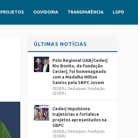
PROJETOS
OUVIDORIA
TRANSPARÊNCIA
LGPD
ÚLTIMAS NOTÍCIAS
Polo Regional UAB/Cederj
Rio Bonito, da Fundação
Cecierj, foi homenageado
com a Medalha Milton
Santos pela SBPC Jovem
CEDERJ
,
Destaques
,
Fundação
CECIERJ
Cederj impulsiona
trajetórias e fortalece
projetos apresentados na
SBPC
CEDERJ
,
Destaques
,
Fundação
CECIERJ