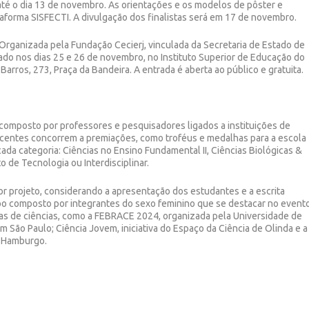
 até o dia 13 de novembro. As orientações e os modelos de pôster e
taforma SISFECTI. A divulgação dos finalistas será em 17 de novembro.
Organizada pela Fundação Cecierj, vinculada da Secretaria de Estado de
zado nos dias 25 e 26 de novembro, no Instituto Superior de Educação do
e Barros, 273, Praça da Bandeira. A entrada é aberta ao público e gratuita.
 composto por professores e pesquisadores ligados a instituições de
ocentes concorrem a premiações, como troféus e medalhas para a escola
da categoria: Ciências no Ensino Fundamental II, Ciências Biológicas &
 de Tecnologia ou Interdisciplinar.
or projeto, considerando a apresentação dos estudantes e a escrita
rupo composto por integrantes do sexo feminino que se destacar no evento
as de ciências, como a FEBRACE 2024, organizada pela Universidade de
m São Paulo; Ciência Jovem, iniciativa do Espaço da Ciência de Olinda e a
o Hamburgo.