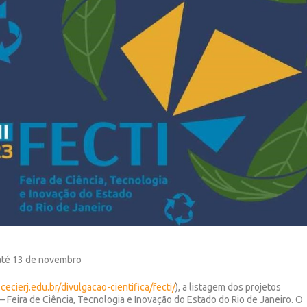
 até 13 de novembro
ecierj.edu.br/divulgacao-cientifica/fecti/
), a listagem dos projetos
– Feira de Ciência, Tecnologia e Inovação do Estado do Rio de Janeiro. O