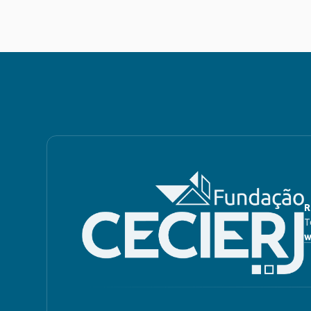
R
T
w