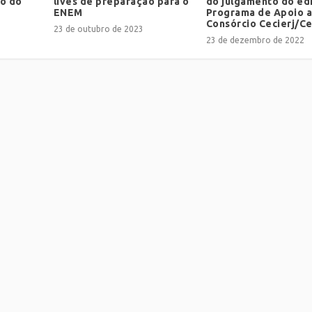
do do
lives de preparação para o
do julgamento do edi
ENEM
Programa de Apoio 
Consórcio Cecierj/C
23 de outubro de 2023
23 de dezembro de 2022