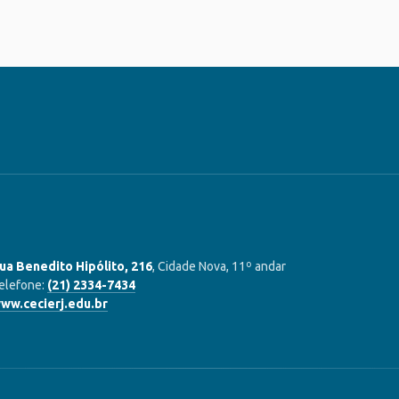
ua Benedito Hipólito, 216
, Cidade Nova, 11º andar
elefone:
(21) 2334-7434
ww.cecierj.edu.br