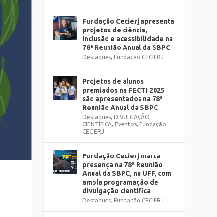
Fundação Cecierj apresenta
projetos de ciência,
inclusão e acessibilidade na
78ª Reunião Anual da SBPC
Destaques
,
Fundação CECIERJ
Projetos de alunos
premiados na FECTI 2025
são apresentados na 78ª
Reunião Anual da SBPC
Destaques
,
DIVULGAÇÃO
CIENTÍFICA
,
Eventos
,
Fundação
CECIERJ
Fundação Cecierj marca
presença na 78ª Reunião
Anual da SBPC, na UFF, com
ampla programação de
divulgação científica
Destaques
,
Fundação CECIERJ