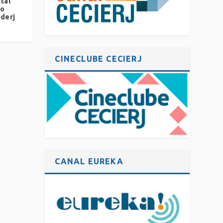
tal
ao
ederj
CINECLUBE CECIERJ
CANAL EUREKA