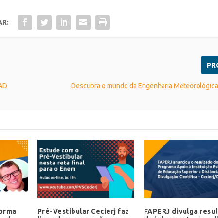
AR:
PR
EAD
Descubra o mundo da Engenharia Meteorológica 
forma
Pré-Vestibular Cecierj faz
FAPERJ divulga resu