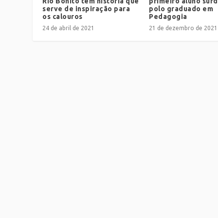
Rio Bonito tem história que
primeiro aluno sur
serve de inspiração para
polo graduado em
os calouros
Pedagogia
24 de abril de 2021
21 de dezembro de 2021