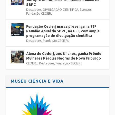
são apresentados na 78ª Reunião Anual da
SBPC
Destaques
,
DIVULGAÇÃO CIENTÍFICA
,
Eventos
,
Fundação CECIERJ
Fundação Cecierj marca presença na 78ª
Reunião Anual da SBPC, na UFF, com ampla
programação de divulgação científica
Destaques
,
Fundação CECIERJ
Aluna do Cederj, aos 81 anos, ganha Prêmio
Mulheres Pérolas Negras de Nova Friburgo
CEDERJ
,
Destaques
,
Fundação CECIERJ
MUSEU CIÊNCIA E VIDA