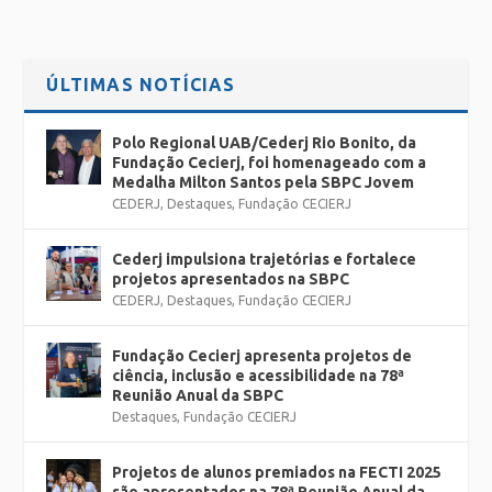
ÚLTIMAS NOTÍCIAS
Polo Regional UAB/Cederj Rio Bonito, da
Fundação Cecierj, foi homenageado com a
Medalha Milton Santos pela SBPC Jovem
CEDERJ
,
Destaques
,
Fundação CECIERJ
Cederj impulsiona trajetórias e fortalece
projetos apresentados na SBPC
CEDERJ
,
Destaques
,
Fundação CECIERJ
Fundação Cecierj apresenta projetos de
ciência, inclusão e acessibilidade na 78ª
Reunião Anual da SBPC
Destaques
,
Fundação CECIERJ
Projetos de alunos premiados na FECTI 2025