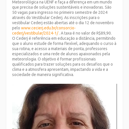
Meteorológica na UENF e faça a diferença em um mundo
que precisa de soluções sustentáveis e inovadoras. São
50 vagas para ingresso no primeiro semestre de 2024
através do Vestibular Cederj. As inscrições para o
vestibular Cederj estão abertas até o dia 12 de novembro
pelo
www.cecierj.edu.br/consorcio-
cederj/vestibular/2024-1/
. A taxa é no valor de R$89,90.
O Cederj é referência em educação a distância, permitindo
que o aluno estude de forma flexível, adequando o curso à
sua rotina, e acesso a materiais de ponta, professores
especializados e uma rede de alunos apaixonados pela
meteorologia. O objetivo é formar profissionais
qualificados para trazer soluções para os desafios que o
clima e a atmosfera apresentam, impactando a vida e a
sociedade de maneira significativa.
Tocador
de
vídeo