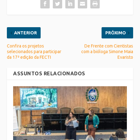
ANTERIOR
PRÓXIMO
Confira os projetos
De Frente com Cientistas
selecionados para participar
com a bióloga Simone Maia
da 17ª edição da FECTI
Evaristo
ASSUNTOS RELACIONADOS