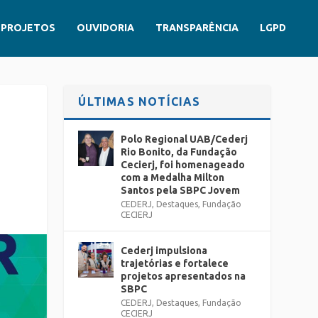
PROJETOS
OUVIDORIA
TRANSPARÊNCIA
LGPD
ÚLTIMAS NOTÍCIAS
Polo Regional UAB/Cederj
Rio Bonito, da Fundação
Cecierj, foi homenageado
com a Medalha Milton
Santos pela SBPC Jovem
CEDERJ
,
Destaques
,
Fundação
CECIERJ
Cederj impulsiona
trajetórias e fortalece
projetos apresentados na
SBPC
CEDERJ
,
Destaques
,
Fundação
CECIERJ