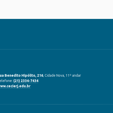
ua Benedito Hipólito, 216
, Cidade Nova, 11º andar
elefone:
(21) 2334-7434
ww.cecierj.edu.br