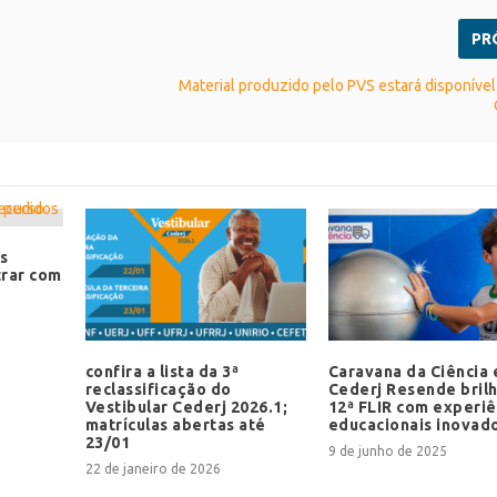
PR
Material produzido pelo PVS estará disponíve
s
trar com
confira a lista da 3ª
Caravana da Ciência 
reclassificação do
Cederj Resende bril
Vestibular Cederj 2026.1;
12ª FLIR com experiê
matrículas abertas até
educacionais inovad
23/01
9 de junho de 2025
22 de janeiro de 2026