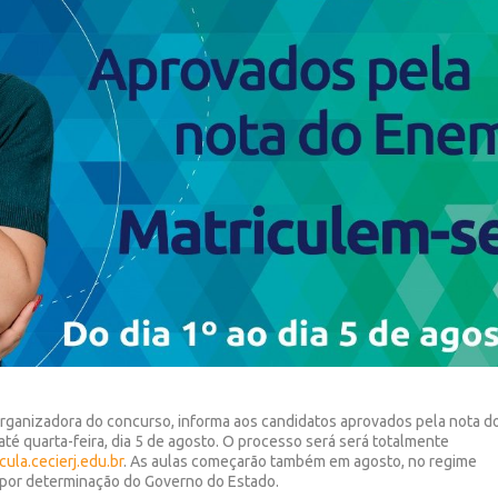
organizadora do concurso, informa aos candidatos aprovados pela nota d
té quarta-feira, dia 5 de agosto. O processo será será totalmente
cula.cecierj.edu.br
. As aulas começarão também em agosto, no regime
 por determinação do Governo do Estado.