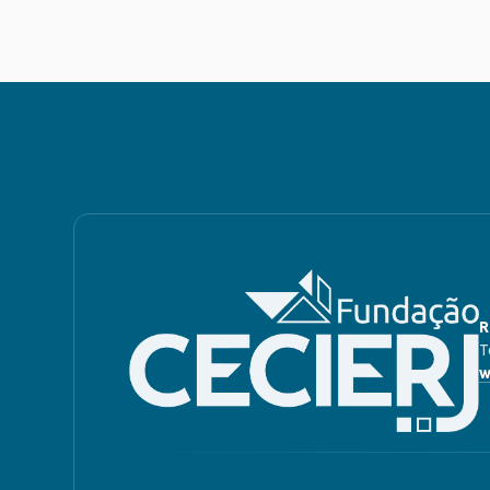
R
T
w