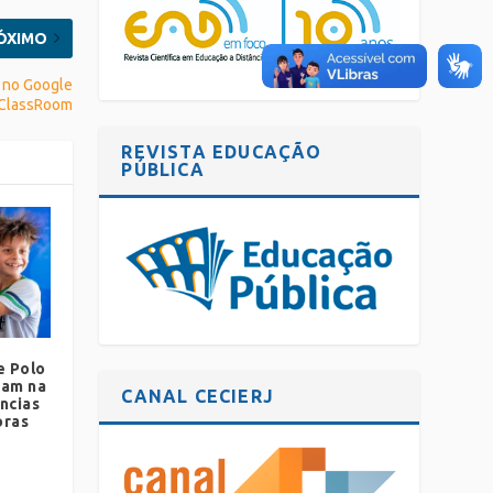
ÓXIMO
l no Google
ClassRoom
REVISTA EDUCAÇÃO
PÚBLICA
e Polo
ham na
CANAL CECIERJ
ncias
oras