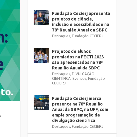
Fundação Cecierj apresenta
projetos de ciência,
inclusão e acessibilidade na
78ª Reunião Anual da SBPC
Destaques
,
Fundação CECIERJ
Projetos de alunos
premiados na FECTI 2025
são apresentados na 78ª
Reunião Anual da SBPC
Destaques
,
DIVULGAÇÃO
CIENTÍFICA
,
Eventos
,
Fundação
CECIERJ
Fundação Cecierj marca
presença na 78ª Reunião
Anual da SBPC, na UFF, com
ampla programação de
o
divulgação científica
Destaques
,
Fundação CECIERJ