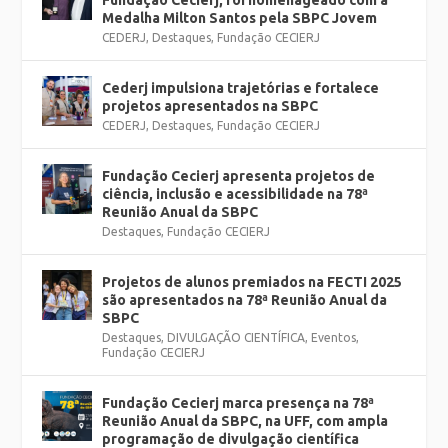
Fundação Cecierj, foi homenageado com a
Medalha Milton Santos pela SBPC Jovem
CEDERJ
,
Destaques
,
Fundação CECIERJ
Cederj impulsiona trajetórias e fortalece
projetos apresentados na SBPC
CEDERJ
,
Destaques
,
Fundação CECIERJ
Fundação Cecierj apresenta projetos de
ciência, inclusão e acessibilidade na 78ª
Reunião Anual da SBPC
Destaques
,
Fundação CECIERJ
Projetos de alunos premiados na FECTI 2025
são apresentados na 78ª Reunião Anual da
SBPC
Destaques
,
DIVULGAÇÃO CIENTÍFICA
,
Eventos
,
Fundação CECIERJ
Fundação Cecierj marca presença na 78ª
Reunião Anual da SBPC, na UFF, com ampla
programação de divulgação científica