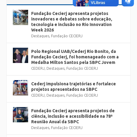
Fundação Cecierj apresenta projetos
inovadores e debates sobre educação,
tecnologia e inclusão no Rio Innovation
Week 2026
Destaques
,
Fundação CECIERJ
Polo Regional UAB/Cederj Rio Bonito, da
Fundação Cecierj, foi homenageado com a
Medalha Milton Santos pela SBPC Jovem
CEDERJ
,
Destaques
,
Fundação CECIERJ
Cederj impulsiona trajetórias e fortalece
projetos apresentados na SBPC
CEDERJ
,
Destaques
,
Fundação CECIERJ
Fundação Cecierj apresenta projetos de
ciência, inclusão e acessibilidade na 78ª
Reunião Anual da SBPC
Destaques
,
Fundação CECIERJ