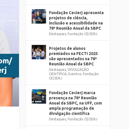
Fundação Cecierj apresenta
projetos de ciência,
inclusão e acessibilidade na
78ª Reunião Anual da SBPC
Destaques
,
Fundação CECIERJ
Projetos de alunos
premiados na FECTI 2025
são apresentados na 78ª
Reunião Anual da SBPC
Destaques
,
DIVULGAÇÃO
CIENTÍFICA
,
Eventos
,
Fundação
CECIERJ
Fundação Cecierj marca
presença na 78ª Reunião
Anual da SBPC, na UFF, com
ampla programação de
divulgação científica
Destaques
,
Fundação CECIERJ