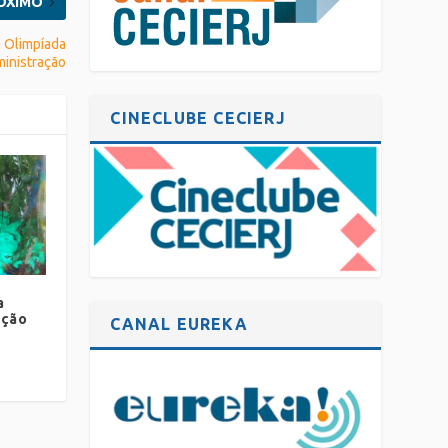
ÓXIMO
a Olimpíada
ministração
CINECLUBE CECIERJ
a
ição
CANAL EUREKA