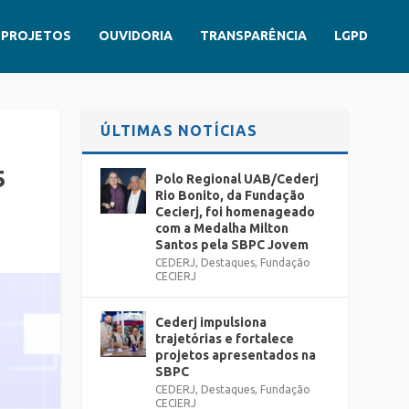
PROJETOS
OUVIDORIA
TRANSPARÊNCIA
LGPD
ÚLTIMAS NOTÍCIAS
5
Polo Regional UAB/Cederj
Rio Bonito, da Fundação
Cecierj, foi homenageado
com a Medalha Milton
Santos pela SBPC Jovem
CEDERJ
,
Destaques
,
Fundação
CECIERJ
Cederj impulsiona
trajetórias e fortalece
projetos apresentados na
SBPC
CEDERJ
,
Destaques
,
Fundação
CECIERJ