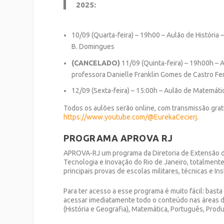
2025:
10/09 (Quarta-feira) – 19h00 – Aulão de Históri
B. Domingues
(CANCELADO)
11/09 (Quinta-feira) – 19h00h – 
professora Danielle Franklin Gomes de Castro Fer
12/09 (Sexta-feira) – 15:00h – Aulão de Matemáti
Todos os aulões serão online, com transmissão grat
https://www.youtube.com/@EurekaCecierj
.
PROGRAMA APROVA RJ
APROVA-RJ um programa da Diretoria de Extensão da 
Tecnologia e Inovação do Rio de Janeiro, totalmente
principais provas de escolas militares, técnicas e Ins
Para ter acesso a esse programa é muito fácil: bast
acessar imediatamente todo o conteúdo nas áreas de
(História e Geografia), Matemática, Português, Produ