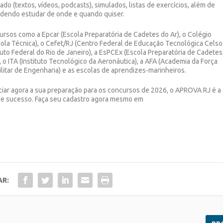
ado (textos, vídeos, podcasts), simulados, listas de exercícios, além de
podendo estudar de onde e quando quiser.
sos como a Epcar (Escola Preparatória de Cadetes do Ar), o Colégio
cola Técnica), o Cefet/RJ (Centro Federal de Educação Tecnológica Celso
ituto Federal do Rio de Janeiro), a EsPCEx (Escola Preparatória de Cadetes
 o ITA (Instituto Tecnológico da Aeronáutica), a AFA (Academia da Força
Militar de Engenharia) e as escolas de aprendizes-marinheiros.
niciar agora a sua preparação para os concursos de 2026, o APROVA RJ é a
 de sucesso. Faça seu cadastro agora mesmo em
AR: