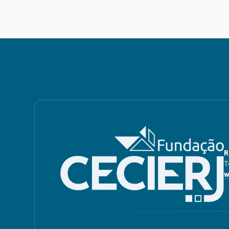
R
T
w