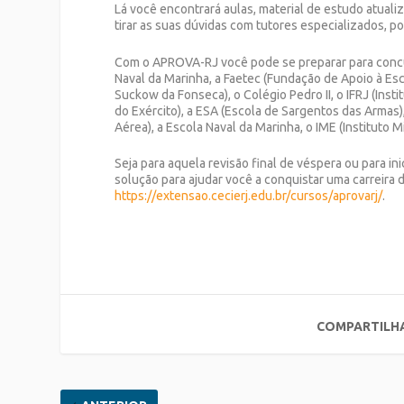
Lá você encontrará aulas, material de estudo atualiz
tirar as suas dúvidas com tutores especializados, 
Com o APROVA-RJ você pode se preparar para concur
Naval da Marinha, a Faetec (Fundação de Apoio à Es
Suckow da Fonseca), o Colégio Pedro II, o IFRJ (Inst
do Exército), a ESA (Escola de Sargentos das Armas),
Aérea), a Escola Naval da Marinha, o IME (Instituto 
Seja para aquela revisão final de véspera ou para i
solução para ajudar você a conquistar uma carreira
https://extensao.cecierj.edu.br/cursos/aprovarj/
.
COMPARTILH