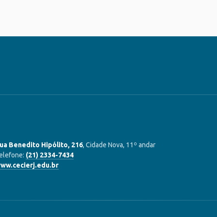
ua Benedito Hipólito, 216
, Cidade Nova, 11º andar
elefone:
(21) 2334-7434
ww.cecierj.edu.br