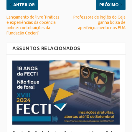
ANTERIOR
PRÓXIMO
Lançamento do livro ‘Práticas
Professora de inglês do Ceja
e experiências da docência
ganha bolsa de
online: contribuições da
aperfeiçoamento nos EUA
Fundação Cecierj’
ASSUNTOS RELACIONADOS