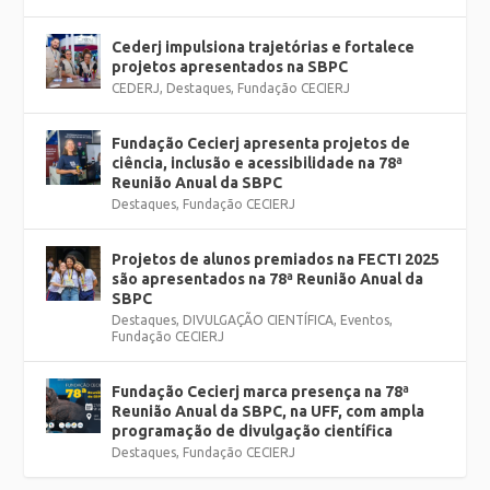
Cederj impulsiona trajetórias e fortalece
projetos apresentados na SBPC
CEDERJ
,
Destaques
,
Fundação CECIERJ
Fundação Cecierj apresenta projetos de
ciência, inclusão e acessibilidade na 78ª
Reunião Anual da SBPC
Destaques
,
Fundação CECIERJ
Projetos de alunos premiados na FECTI 2025
são apresentados na 78ª Reunião Anual da
SBPC
Destaques
,
DIVULGAÇÃO CIENTÍFICA
,
Eventos
,
Fundação CECIERJ
Fundação Cecierj marca presença na 78ª
Reunião Anual da SBPC, na UFF, com ampla
programação de divulgação científica
Destaques
,
Fundação CECIERJ