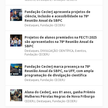
Fundação Cecierj apresenta projetos de
ciência, inclusão e acessibilidade na 78ª
Reunião Anual da SBPC
Destaques
,
Fundação CECIERJ
Projetos de alunos premiados na FECTI 2025
são apresentados na 78ª Reunião Anual da
SBPC
Destaques
,
DIVULGAÇÃO CIENTÍFICA
,
Eventos
,
Fundação CECIERJ
Fundação Cecierj marca presença na 78ª
Reunião Anual da SBPC, na UFF, com ampla
programação de divulgação científica
Destaques
,
Fundação CECIERJ
Aluna do Cederj, aos 81 anos, ganha Prêmio
Mulheres Pérolas Negras de Nova Friburgo
CEDERJ
,
Destaques
,
Fundação CECIERJ