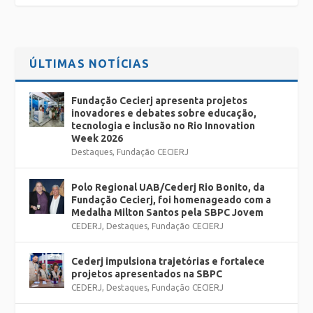
ÚLTIMAS NOTÍCIAS
Fundação Cecierj apresenta projetos
inovadores e debates sobre educação,
tecnologia e inclusão no Rio Innovation
Week 2026
Destaques
,
Fundação CECIERJ
Polo Regional UAB/Cederj Rio Bonito, da
Fundação Cecierj, foi homenageado com a
Medalha Milton Santos pela SBPC Jovem
CEDERJ
,
Destaques
,
Fundação CECIERJ
Cederj impulsiona trajetórias e fortalece
projetos apresentados na SBPC
CEDERJ
,
Destaques
,
Fundação CECIERJ