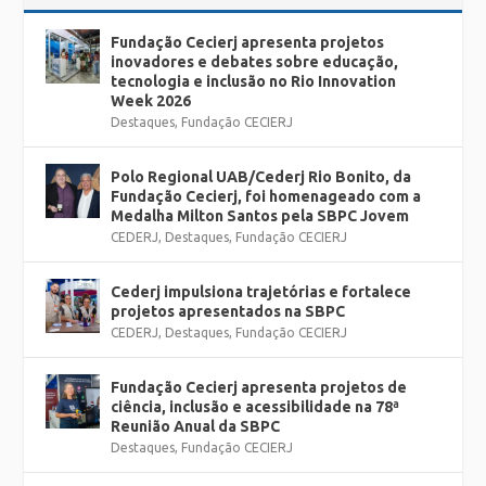
Fundação Cecierj apresenta projetos
inovadores e debates sobre educação,
tecnologia e inclusão no Rio Innovation
Week 2026
Destaques
,
Fundação CECIERJ
Polo Regional UAB/Cederj Rio Bonito, da
Fundação Cecierj, foi homenageado com a
Medalha Milton Santos pela SBPC Jovem
CEDERJ
,
Destaques
,
Fundação CECIERJ
Cederj impulsiona trajetórias e fortalece
projetos apresentados na SBPC
CEDERJ
,
Destaques
,
Fundação CECIERJ
Fundação Cecierj apresenta projetos de
ciência, inclusão e acessibilidade na 78ª
Reunião Anual da SBPC
Destaques
,
Fundação CECIERJ