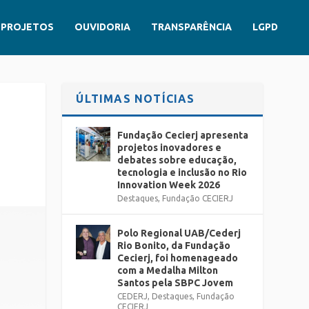
PROJETOS
OUVIDORIA
TRANSPARÊNCIA
LGPD
ÚLTIMAS NOTÍCIAS
Fundação Cecierj apresenta
projetos inovadores e
debates sobre educação,
tecnologia e inclusão no Rio
Innovation Week 2026
Destaques
,
Fundação CECIERJ
Polo Regional UAB/Cederj
Rio Bonito, da Fundação
Cecierj, foi homenageado
com a Medalha Milton
Santos pela SBPC Jovem
CEDERJ
,
Destaques
,
Fundação
CECIERJ