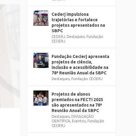
Cederj impulsiona
trajetórias e fortalece
projetos apresentados na
SBPC
CEDERJ
,
Destaques
,
Fundação
CECIERJ
Fundação Cecierj apresenta
projetos de ciência,
inclusão e acessibilidade na
78ª Reunião Anual da SBPC
Destaques
,
Fundação CECIERJ
Projetos de alunos
premiados na FECTI 2025
são apresentados na 78ª
Reunião Anual da SBPC
Destaques
,
DIVULGAÇÃO
CIENTÍFICA
,
Eventos
,
Fundação
CECIERJ