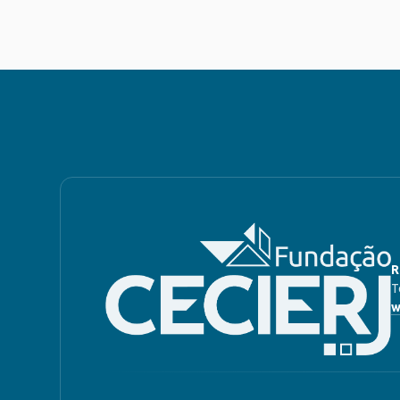
R
T
w