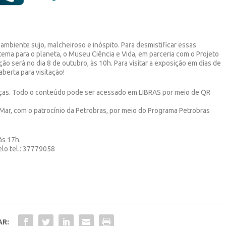
mbiente sujo, malcheiroso e inóspito. Para desmistificar essas
ema para o planeta, o Museu Ciência e Vida, em parceria com o Projeto
ão será no dia 8 de outubro, às 10h. Para visitar a exposição em dias de
berta para visitação!
anças. Todo o conteúdo pode ser acessado em LIBRAS por meio de QR
 Mar, com o patrocínio da Petrobras, por meio do Programa Petrobras
às 17h.
elo tel.: 37779058
AR: