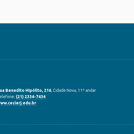
ua Benedito Hipólito, 216
, Cidade Nova, 11º andar
elefone:
(21) 2334-7434
ww.cecierj.edu.br