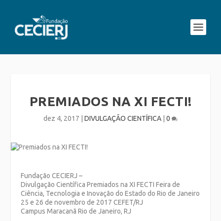
PREMIADOS NA XI FECTI!
dez 4, 2017
|
DIVULGAÇÃO CIENTÍFICA
|
0
Fundação CECIERJ –
Divulgação Científica Premiados na XI FECTI Feira de
Ciência, Tecnologia e Inovação do Estado do Rio de Janeiro
25 e 26 de novembro de 2017 CEFET/RJ
Campus Maracanã Rio de Janeiro, RJ