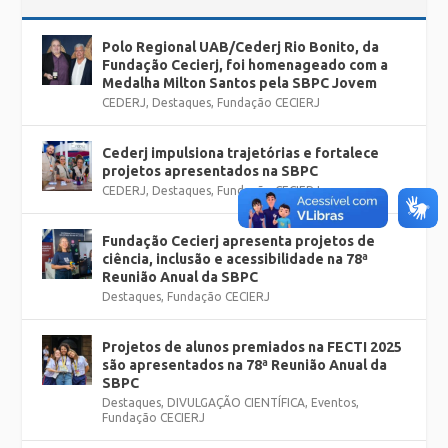
Polo Regional UAB/Cederj Rio Bonito, da
Fundação Cecierj, foi homenageado com a
Medalha Milton Santos pela SBPC Jovem
CEDERJ
,
Destaques
,
Fundação CECIERJ
Cederj impulsiona trajetórias e fortalece
projetos apresentados na SBPC
CEDERJ
,
Destaques
,
Fundação CECIERJ
Fundação Cecierj apresenta projetos de
ciência, inclusão e acessibilidade na 78ª
Reunião Anual da SBPC
Destaques
,
Fundação CECIERJ
Projetos de alunos premiados na FECTI 2025
são apresentados na 78ª Reunião Anual da
SBPC
Destaques
,
DIVULGAÇÃO CIENTÍFICA
,
Eventos
,
Fundação CECIERJ