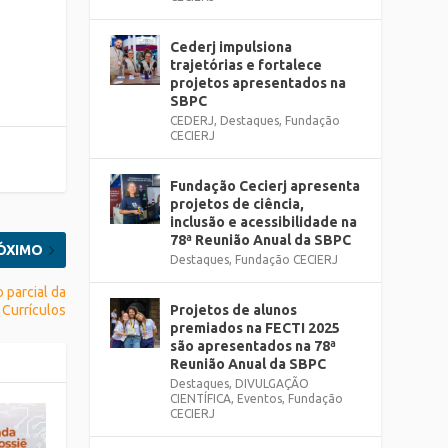
Cederj impulsiona
trajetórias e fortalece
projetos apresentados na
SBPC
CEDERJ
,
Destaques
,
Fundação
CECIERJ
Fundação Cecierj apresenta
projetos de ciência,
inclusão e acessibilidade na
78ª Reunião Anual da SBPC
ÓXIMO
Destaques
,
Fundação CECIERJ
 parcial da
Projetos de alunos
 Currículos
premiados na FECTI 2025
são apresentados na 78ª
Reunião Anual da SBPC
Destaques
,
DIVULGAÇÃO
CIENTÍFICA
,
Eventos
,
Fundação
CECIERJ