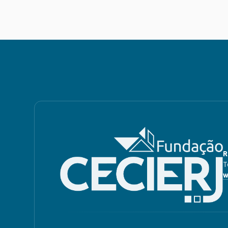
R
T
w