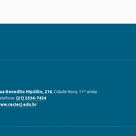
ua Benedito Hipólito, 216
, Cidade Nova, 11º andar
elefone:
(21) 2334-7434
ww.cecierj.edu.br