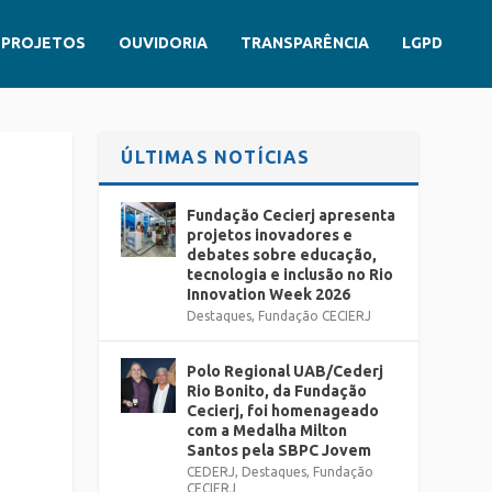
PROJETOS
OUVIDORIA
TRANSPARÊNCIA
LGPD
ÚLTIMAS NOTÍCIAS
Fundação Cecierj apresenta
projetos inovadores e
debates sobre educação,
tecnologia e inclusão no Rio
Innovation Week 2026
Destaques
,
Fundação CECIERJ
Polo Regional UAB/Cederj
Rio Bonito, da Fundação
Cecierj, foi homenageado
com a Medalha Milton
Santos pela SBPC Jovem
CEDERJ
,
Destaques
,
Fundação
CECIERJ