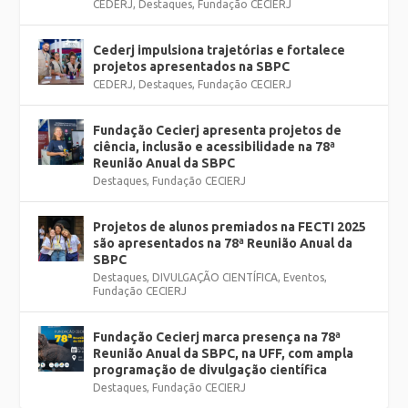
CEDERJ
,
Destaques
,
Fundação CECIERJ
Cederj impulsiona trajetórias e fortalece
projetos apresentados na SBPC
CEDERJ
,
Destaques
,
Fundação CECIERJ
Fundação Cecierj apresenta projetos de
ciência, inclusão e acessibilidade na 78ª
Reunião Anual da SBPC
Destaques
,
Fundação CECIERJ
Projetos de alunos premiados na FECTI 2025
são apresentados na 78ª Reunião Anual da
SBPC
Destaques
,
DIVULGAÇÃO CIENTÍFICA
,
Eventos
,
Fundação CECIERJ
Fundação Cecierj marca presença na 78ª
Reunião Anual da SBPC, na UFF, com ampla
programação de divulgação científica
Destaques
,
Fundação CECIERJ