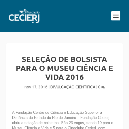
SELEÇÃO DE BOLSISTA
PARA O MUSEU CIÊNCIA E
VIDA 2016
nov 17, 2016
|
DIVULGAÇÃO CIENTÍFICA
|
0
A Fundação Centro de Ciência e Educação Superior a
Distância do Estado do Rio de Janeiro – Fundação Cecierj –
abriu a seleção de bolsistas. São 23 vagas, sendo 19 para o
Museu Ciência e Vida e 5 para o Cineclube Cederj, com