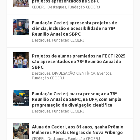
projetos apresentados na SBPC
CEDERJ
,
Destaques
,
Fundação CECIERJ
Fundação Cecierj apresenta projetos de
ciência, inclusão e acessibilidade na 78ª
Reunião Anual da SBPC
Destaques
,
Fundação CECIERJ
Projetos de alunos premiados na FECTI 2025
são apresentados na 78ª Reunião Anual da
SBPC
Destaques
,
DIVULGAÇÃO CIENTÍFICA
,
Eventos
,
Fundação CECIERJ
Fundação Cecierj marca presença na 78ª
Reunião Anual da SBPC, na UFF, com ampla
programação de divulgação científica
Destaques
,
Fundação CECIERJ
Aluna do Cederj, aos 81 anos, ganha Prêmio
Mulheres Pérolas Negras de Nova Friburgo
CEDERJ
,
Destaques
,
Fundação CECIERJ