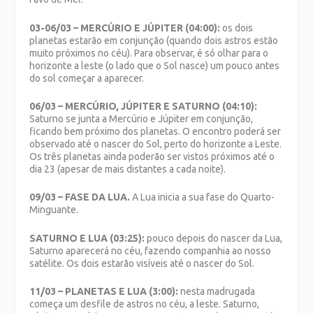
03-06/03 – MERCÚRIO E JÚPITER (04:00):
os dois
planetas estarão em conjunção (quando dois astros estão
muito próximos no céu). Para observar, é só olhar para o
horizonte a leste (o lado que o Sol nasce) um pouco antes
do sol começar a aparecer.
06/03 – MERCÚRIO, JÚPITER E SATURNO (04:10):
Saturno se junta a Mercúrio e Júpiter em conjunção,
ficando bem próximo dos planetas. O encontro poderá ser
observado até o nascer do Sol, perto do horizonte a Leste.
Os três planetas ainda poderão ser vistos próximos até o
dia 23 (apesar de mais distantes a cada noite).
09/03 – FASE DA LUA.
A Lua inicia a sua fase do Quarto-
Minguante.
SATURNO E LUA (03:25):
pouco depois do nascer da Lua,
Saturno aparecerá no céu, fazendo companhia ao nosso
satélite. Os dois estarão visíveis até o nascer do Sol.
11/03 – PLANETAS E LUA (3:00):
nesta madrugada
começa um desfile de astros no céu, a leste. Saturno,