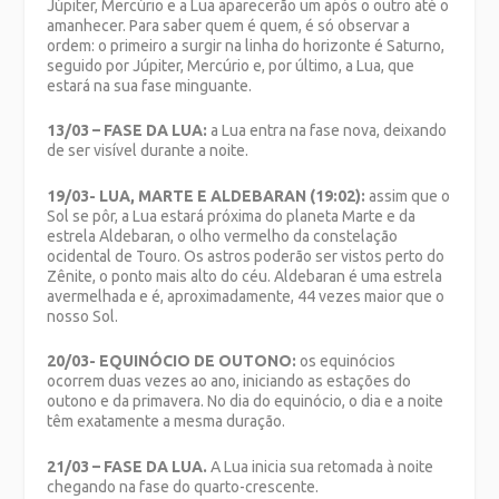
Júpiter, Mercúrio e a Lua aparecerão um após o outro até o
amanhecer. Para saber quem é quem, é só observar a
ordem: o primeiro a surgir na linha do horizonte é Saturno,
seguido por Júpiter, Mercúrio e, por último, a Lua, que
estará na sua fase minguante.
13/03 – FASE DA LUA:
a Lua entra na fase nova, deixando
de ser visível durante a noite.
19/03- LUA, MARTE E ALDEBARAN (19:02):
assim que o
Sol se pôr, a Lua estará próxima do planeta Marte e da
estrela Aldebaran, o olho vermelho da constelação
ocidental de Touro. Os astros poderão ser vistos perto do
Zênite, o ponto mais alto do céu. Aldebaran é uma estrela
avermelhada e é, aproximadamente, 44 vezes maior que o
nosso Sol.
20/03- EQUINÓCIO DE OUTONO:
os equinócios
ocorrem duas vezes ao ano, iniciando as estações do
outono e da primavera. No dia do equinócio, o dia e a noite
têm exatamente a mesma duração.
21/03 – FASE DA LUA.
A Lua inicia sua retomada à noite
chegando na fase do quarto-crescente.