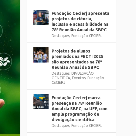
Fundação Cecierj apresenta
projetos de ciência,
inclusão e acessibilidade na
78ª Reunião Anual da SBPC
Destaques
,
Fundação CECIERJ
Projetos de alunos
premiados na FECTI 2025
são apresentados na 78ª
Reunião Anual da SBPC
Destaques
,
DIVULGAÇÃO
CIENTÍFICA
,
Eventos
,
Fundação
CECIERJ
Fundação Cecierj marca
presença na 78ª Reunião
Anual da SBPC, na UFF, com
ampla programação de
divulgação científica
Destaques
,
Fundação CECIERJ