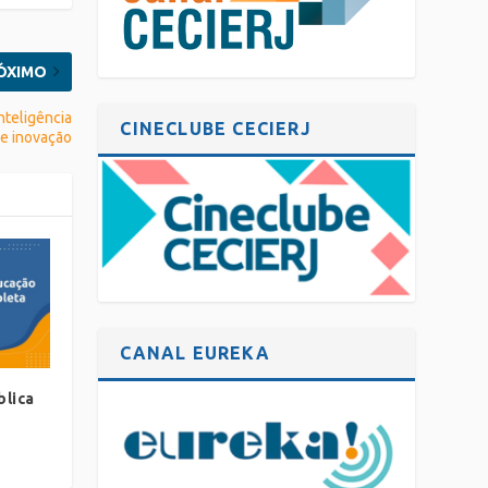
ÓXIMO
Inteligência
CINECLUBE CECIERJ
 e inovação
CANAL EUREKA
blica