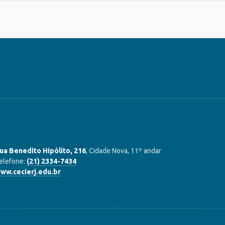
ua Benedito Hipólito, 216
, Cidade Nova, 11º andar
elefone:
(21) 2334-7434
ww.cecierj.edu.br