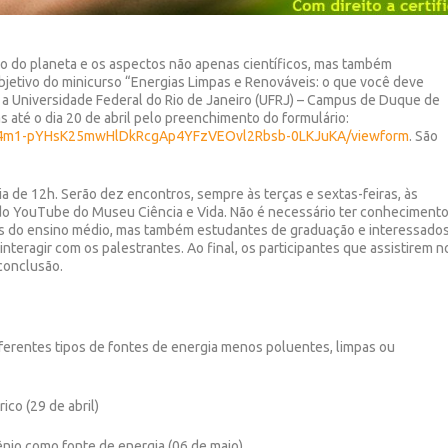
ão do planeta e os aspectos não apenas científicos, mas também
bjetivo do minicurso “Energias Limpas e Renováveis: o que você deve
e a Universidade Federal do Rio de Janeiro (UFRJ) – Campus de Duque de
as até o dia 20 de abril pelo preenchimento do formulário:
7eG4m1-pYHsK25mwHlDkRcgAp4YFzVEOvl2Rbsb-0LKJuKA/viewform
. São
ária de 12h. Serão dez encontros, sempre às terças e sextas-feiras, às
do YouTube do Museu Ciência e Vida. Não é necessário ter conheciment
unos do ensino médio, mas também estudantes de graduação e interessado
nteragir com os palestrantes. Ao final, os participantes que assistirem n
conclusão.
iferentes tipos de fontes de energia menos poluentes, limpas ou
rico (29 de abril)
ênio como fonte de energia (06 de maio)