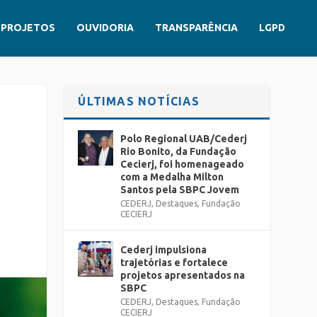
PROJETOS
OUVIDORIA
TRANSPARÊNCIA
LGPD
ÚLTIMAS NOTÍCIAS
Polo Regional UAB/Cederj
Rio Bonito, da Fundação
Cecierj, foi homenageado
com a Medalha Milton
Santos pela SBPC Jovem
CEDERJ
,
Destaques
,
Fundação
CECIERJ
Cederj impulsiona
trajetórias e fortalece
projetos apresentados na
SBPC
CEDERJ
,
Destaques
,
Fundação
CECIERJ