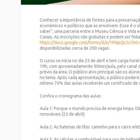
Conhecer a importância de fontes para a preservaç
econômicos e políticos que as envolvem. Esse é o o
saber”, uma parceria entre o Museu Ciência e Vida 
Caxias. As inscrições são gratuitas e podem ser feit
https://docs.google.com/forms/d/e/1FAIpQLSc
disponibilizadas cerca de 200 vagas.
O curso se inicia no dia 25 de abril e tem carga hor
19h, com aproximadamente 90min/aula, pelo canal 
prévio da área. O público alvo principal são os al
no tema. Após cada apresentação, o público poderá i
mínimo 70% das aulas receberão um certificado de 
Confira o cronograma das aulas:
Aula 1: Porque o mundo precisa de energia limpa. D
renováveis (25 de abril)
Aula 2: As baterias de lítio: caminho para o carro elét
Aula 3: As células a combustível para uso do hidrog