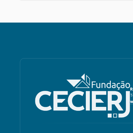
R
T
w