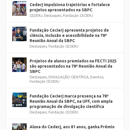
Cederj impulsiona trajetórias e fortalece
projetos apresentados na SBPC
CEDERJ
,
Destaques
,
Fundação CECIERJ
Fundação Cecierj apresenta projetos de
ciência, inclusão e acessibilidade na 78ª
Reunião Anual da SBPC
Destaques
,
Fundação CECIERJ
Projetos de alunos premiados na FECTI 2025
são apresentados na 78ª Reunião Anual da
SBPC
Destaques
,
DIVULGAÇÃO CIENTÍFICA
,
Eventos
,
Fundação CECIERJ
Fundação Cecierj marca presença na 78ª
Reunião Anual da SBPC, na UFF, com ampla
programação de divulgação científica
Destaques
,
Fundação CECIERJ
Aluna do Cederj, aos 81 anos, ganha Prêmio