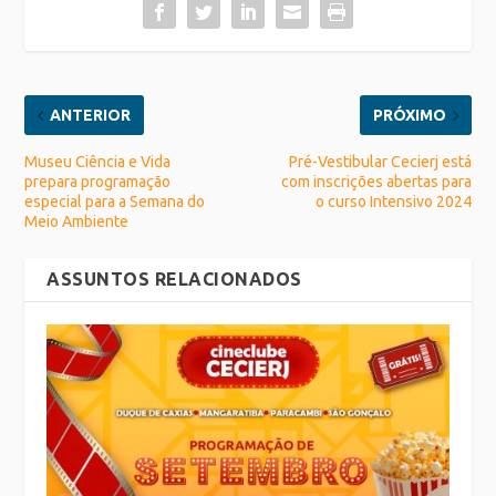
ANTERIOR
PRÓXIMO
Museu Ciência e Vida
Pré-Vestibular Cecierj está
prepara programação
com inscrições abertas para
especial para a Semana do
o curso Intensivo 2024
Meio Ambiente
ASSUNTOS RELACIONADOS