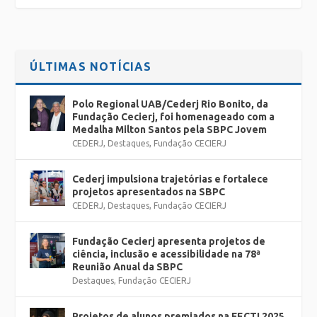
ÚLTIMAS NOTÍCIAS
Polo Regional UAB/Cederj Rio Bonito, da
Fundação Cecierj, foi homenageado com a
Medalha Milton Santos pela SBPC Jovem
CEDERJ
,
Destaques
,
Fundação CECIERJ
Cederj impulsiona trajetórias e fortalece
projetos apresentados na SBPC
CEDERJ
,
Destaques
,
Fundação CECIERJ
Fundação Cecierj apresenta projetos de
ciência, inclusão e acessibilidade na 78ª
Reunião Anual da SBPC
Destaques
,
Fundação CECIERJ
Projetos de alunos premiados na FECTI 2025