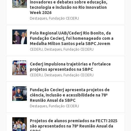
inovadores e debates sobre educação,
tecnologia e inclusão no Rio Innovation
Week 2026
Destaques
,
Fundação CECIERJ
Polo Regional UAB/Cederj Rio Bonito, da
Fundação Cecierj, foi homenageado com a
Medalha Milton Santos pela SBPC Jovem
CEDERJ
,
Destaques
,
Fundação CECIERJ
Cederj impulsiona trajetórias e fortalece
projetos apresentados na SBPC
CEDERJ
,
Destaques
,
Fundação CECIERJ
Fundação Cecierj apresenta projetos de
ciência, inclusão e acessibilidade na 78ª
Reunião Anual da SBPC
Destaques
,
Fundação CECIERJ
Projetos de alunos premiados na FECTI 2025
são apresentados na 78ª Reunião Anual da