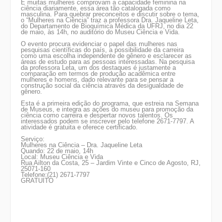
E muitas mulheres comprovam a capacidade feminina na
ciência diariamente, essa área tão catalogada como
masculina. Para quebrar preconceitos e discutir sobre o tema,
o “Mulheres na Ciência” traz a professora Dra. Jaqueline Leta,
do Departamento de Bioquímica Médica da UFRJ, no dia 22
de maio, às 14h, no auditório do Museu Ciência e Vida.
O evento procura evidenciar o papel das mulheres nas
pesquisas científicas do país, a possibilidade da carreira
como uma escolha independente de gênero e esclarecer as
áreas de estudo para as pessoas interessadas. Na pesquisa
da professora Leta, um dos destaques é justamente a
comparação em termos de produção acadêmica entre
mulheres e homens, dado relevante para se pensar a
construção social da ciência através da desigualdade de
gênero.
Esta é a primeira edição do programa, que estreia na Semana
de Museus, e integra as ações do museu para promoção da
ciência como carreira e despertar novos talentos. Os
interessados podem se inscrever pelo telefone 2671-7797. A
atividade é gratuita e oferece certificado.
Serviço
:
Mulheres na Ciência – Dra. Jaqueline Leta
Quando: 22 de maio, 14h
Local: Museu Ciência e Vida
Rua Ailton da Costa, 25 – Jardim Vinte e Cinco de Agosto, RJ,
25071-160
Telefone:(21) 2671-7797
GRATUITO