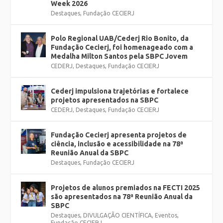
Week 2026
Destaques
,
Fundação CECIERJ
Polo Regional UAB/Cederj Rio Bonito, da
Fundação Cecierj, foi homenageado com a
Medalha Milton Santos pela SBPC Jovem
CEDERJ
,
Destaques
,
Fundação CECIERJ
Cederj impulsiona trajetórias e fortalece
projetos apresentados na SBPC
CEDERJ
,
Destaques
,
Fundação CECIERJ
Fundação Cecierj apresenta projetos de
ciência, inclusão e acessibilidade na 78ª
Reunião Anual da SBPC
Destaques
,
Fundação CECIERJ
Projetos de alunos premiados na FECTI 2025
são apresentados na 78ª Reunião Anual da
SBPC
Destaques
,
DIVULGAÇÃO CIENTÍFICA
,
Eventos
,
Fundação CECIERJ