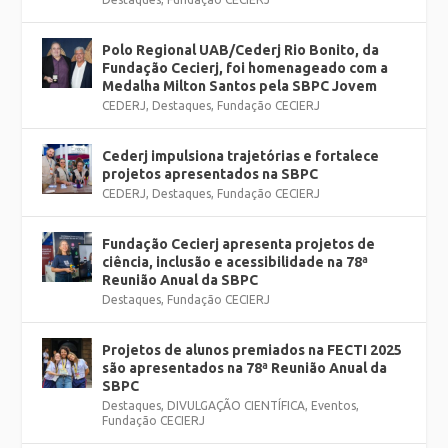
Polo Regional UAB/Cederj Rio Bonito, da
Fundação Cecierj, foi homenageado com a
Medalha Milton Santos pela SBPC Jovem
CEDERJ
,
Destaques
,
Fundação CECIERJ
Cederj impulsiona trajetórias e fortalece
projetos apresentados na SBPC
CEDERJ
,
Destaques
,
Fundação CECIERJ
Fundação Cecierj apresenta projetos de
ciência, inclusão e acessibilidade na 78ª
Reunião Anual da SBPC
Destaques
,
Fundação CECIERJ
Projetos de alunos premiados na FECTI 2025
são apresentados na 78ª Reunião Anual da
SBPC
Destaques
,
DIVULGAÇÃO CIENTÍFICA
,
Eventos
,
Fundação CECIERJ