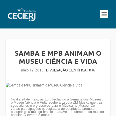
SAMBA E MPB ANIMAM O
MUSEU CIÊNCIA E VIDA
maio 12, 2015
|
DIVULGAÇÃO CIENTÍFICA
|
0
No dia 24 de maio, às 15h, fechando a Semana dos Museus,
o Museu Ciência e Vida recebe a Escola ZM Music, que traz
seus alunos e professores para o Música no Museu. Com
várias participações especiais, a apresentação promete
passear pela música brasileira através do samba e da música
popular. O evento é gratuito.