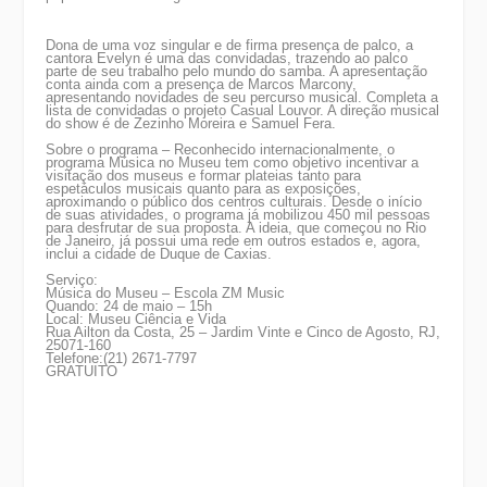
Dona de uma voz singular e de firma presença de palco, a
cantora Evelyn é uma das convidadas, trazendo ao palco
parte de seu trabalho pelo mundo do samba. A apresentação
conta ainda com a presença de Marcos Marcony,
apresentando novidades de seu percurso musical. Completa a
lista de convidadas o projeto Casual Louvor. A direção musical
do show é de Zezinho Moreira e Samuel Fera.
Sobre o programa
– Reconhecido internacionalmente, o
programa Música no Museu tem como objetivo incentivar a
visitação dos museus e formar plateias tanto para
espetáculos musicais quanto para as exposições,
aproximando o público dos centros culturais. Desde o início
de suas atividades, o programa já mobilizou 450 mil pessoas
para desfrutar de sua proposta. A ideia, que começou no Rio
de Janeiro, já possui uma rede em outros estados e, agora,
inclui a cidade de Duque de Caxias.
Serviço:
Música do Museu – Escola ZM Music
Quando: 24 de maio – 15h
Local: Museu Ciência e Vida
Rua Ailton da Costa, 25 – Jardim Vinte e Cinco de Agosto, RJ,
25071-160
Telefone:(21) 2671-7797
GRATUITO