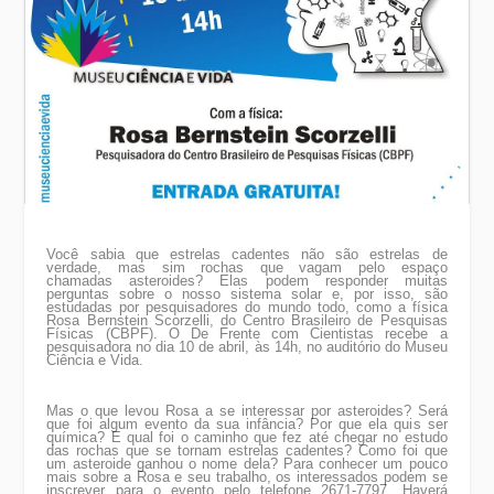
Você sabia que estrelas cadentes não são estrelas de
verdade, mas sim rochas que vagam pelo espaço
chamadas
asteroides
? Elas podem responder muitas
perguntas sobre o nosso sistema solar e, por isso, são
estudadas por pesquisadores do mundo todo, como a física
Rosa Bernstein Scorzelli, do Centro Brasileiro de Pesquisas
Físicas (CBPF).
O De Frente com Cientistas recebe a
pesquisadora no dia 10 de abril, às 14h, no auditório do Museu
Ciência e Vida.
Mas o que levou Rosa a se interessar por
asteroides
? Será
que foi algum evento da sua infância? P
or
que ela qui
s
ser
química? E qual foi o caminho que fez até chegar no estudo
das rochas que se tornam estrelas cadentes?
C
omo foi que
um
asteroide
ganhou o nome dela?
Para conhecer um
pouco
mais sobre a Rosa e seu trabalho,
os interessados podem se
inscrever para o evento pelo telefone 2671-7797. Haverá