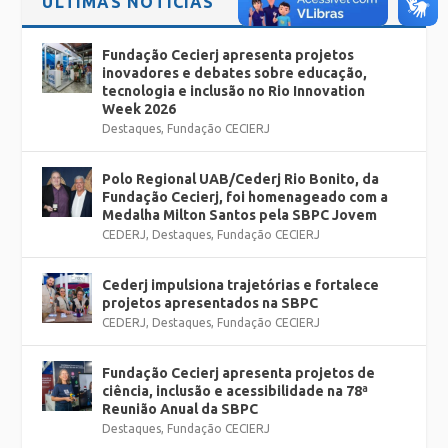
ÚLTIMAS NOTÍCIAS
Fundação Cecierj apresenta projetos
inovadores e debates sobre educação,
tecnologia e inclusão no Rio Innovation
Week 2026
Destaques
,
Fundação CECIERJ
Polo Regional UAB/Cederj Rio Bonito, da
Fundação Cecierj, foi homenageado com a
Medalha Milton Santos pela SBPC Jovem
CEDERJ
,
Destaques
,
Fundação CECIERJ
Cederj impulsiona trajetórias e fortalece
projetos apresentados na SBPC
CEDERJ
,
Destaques
,
Fundação CECIERJ
Fundação Cecierj apresenta projetos de
ciência, inclusão e acessibilidade na 78ª
Reunião Anual da SBPC
Destaques
,
Fundação CECIERJ