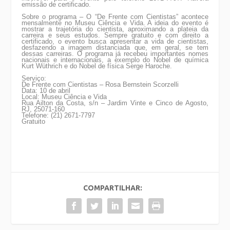
emissão de certificado.
Sobre o programa
– O “De Frente com Cientistas” acontece
mensalmente no Museu Ciência e Vida. A ideia do evento é
mostrar a trajetória do cientista, aproximando a plateia da
carreira e seus estudos. Sempre gratuito e com direito a
certificado, o evento busca apresentar a vida de cientistas,
desfazendo a imagem distanciada que, em geral, se tem
dessas carreiras. O programa já recebeu importantes nomes
nacionais e internacionais, a exemplo do Nobel de química
Kurt Wüthrich e do Nobel de física Serge Haroche.
Serviço:
De Frente com Cientistas – Rosa Bernstein Scorzelli
Data:
10 de abril
Local: Museu Ciência e Vida
Rua Ailton da Costa, s/n – Jardim Vinte e Cinco de Agosto,
RJ, 25071-160
Telefone: (21) 2671-7797
Gratuito
COMPARTILHAR: