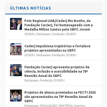
ÚLTIMAS NOTÍCIAS
Polo Regional UAB/Cederj Rio Bonito, da
Fundação Cecierj, foi homenageado com a
Medalha Milton Santos pela SBPC Jovem
CEDERJ
,
Destaques
,
Fundação CECIERJ
Cederj impulsiona trajetórias e fortalece
projetos apresentados na SBPC
CEDERJ
,
Destaques
,
Fundação CECIERJ
Fundação Cecierj apresenta projetos de
ciência, inclusão e acessibilidade na 78ª
Reunião Anual da SBPC
Destaques
,
Fundação CECIERJ
Projetos de alunos premiados na FECTI 2025
são apresentados na 78ª Reunião Anual da
SBPC
Destaques
,
DIVULGAÇÃO CIENTÍFICA
,
Eventos
,