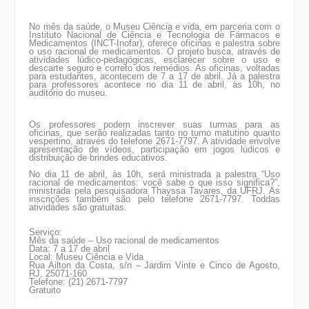
No mês da saúde, o Museu Ciência e vida, em parceria com o
Instituto Nacional de Ciência e Tecnologia de Fármacos e
Medicamentos (INCT-Inofar), oferece oficinas e palestra sobre
o uso racional de medicamentos. O projeto busca, através de
atividades lúdico-pedagógicas, esclarecer sobre o uso e
descarte seguro e correto dos remédios. As oficinas, voltadas
para estudantes, acontecem de 7 a 17 de abril. Já a palestra
para professores acontece no dia 11 de abril, às 10h, no
auditório do museu.
Os professores podem inscrever suas turmas para as
oficinas, que serão realizadas tanto no turno matutino quanto
vespertino, através do telefone 2671-7797. A atividade envolve
apresentação de vídeos, participação em jogos lúdicos e
distribuição de brindes educativos.
No dia 11 de abril, às 10h, será ministrada a palestra “Uso
racional de medicamentos: você sabe o que isso significa?”,
ministrada pela pesquisadora Thayssa Tavares, da UFRJ. As
inscrições também são pelo telefone 2671-7797. Toddas
atividades são gratuitas.
Serviço:
Mês da saúde – Uso racional de medicamentos
Data: 7 a 17 de abril
Local: Museu Ciência e Vida
Rua Ailton da Costa, s/n – Jardim Vinte e Cinco de Agosto,
RJ, 25071-160
Telefone: (21) 2671-7797
Gratuito