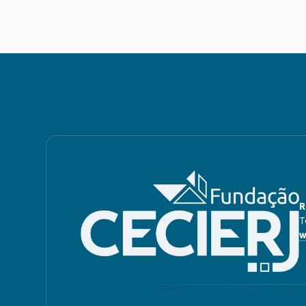
R
T
w