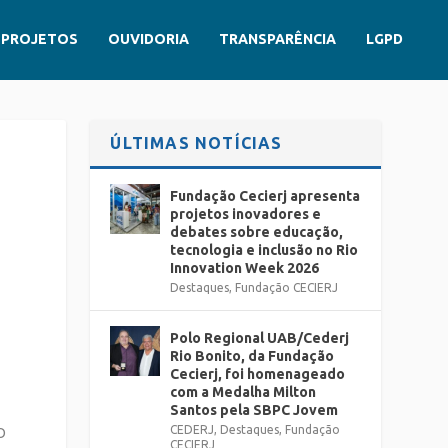
PROJETOS
OUVIDORIA
TRANSPARÊNCIA
LGPD
ÚLTIMAS NOTÍCIAS
Fundação Cecierj apresenta
projetos inovadores e
debates sobre educação,
tecnologia e inclusão no Rio
Innovation Week 2026
Destaques
,
Fundação CECIERJ
Polo Regional UAB/Cederj
Rio Bonito, da Fundação
Cecierj, foi homenageado
com a Medalha Milton
Santos pela SBPC Jovem
CEDERJ
,
Destaques
,
Fundação
O
CECIERJ