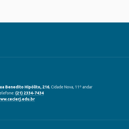
ua Benedito Hipólito, 216
, Cidade Nova, 11º andar
elefone:
(21) 2334-7434
ww.cecierj.edu.br