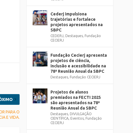
Cederj impulsiona
trajetórias e fortalece
projetos apresentados na
SBPC
CEDERJ
,
Destaques
,
Fundação
CECIERJ
Fundação Cecierj apresenta
projetos de ciência,
inclusão e acessibilidade na
78ª Reunião Anual da SBPC
Destaques
,
Fundação CECIERJ
Projetos de alunos
premiados na FECTI 2025
ÓXIMO
são apresentados na 78ª
Reunião Anual da SBPC
OR PARA O
Destaques
,
DIVULGAÇÃO
IA E VIDA.
CIENTÍFICA
,
Eventos
,
Fundação
CECIERJ