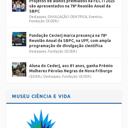
Projetos de alunos premiados na FECTI 2025
são apresentados na 78ª Reunião Anual da
SBPC
Destaques
,
DIVULGAÇÃO CIENTÍFICA
,
Eventos
,
Fundação CECIERJ
Fundação Cecierj marca presença na 78ª
Reunião Anual da SBPC, na UFF, com ampla
programação de divulgação científica
Destaques
,
Fundação CECIERJ
Aluna do Cederj, aos 81 anos, ganha Prêmio
Mulheres Pérolas Negras de Nova Friburgo
CEDERJ
,
Destaques
,
Fundação CECIERJ
MUSEU CIÊNCIA E VIDA