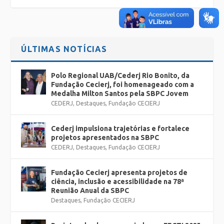
ÚLTIMAS NOTÍCIAS
Polo Regional UAB/Cederj Rio Bonito, da
Fundação Cecierj, foi homenageado com a
Medalha Milton Santos pela SBPC Jovem
CEDERJ
,
Destaques
,
Fundação CECIERJ
Cederj impulsiona trajetórias e fortalece
projetos apresentados na SBPC
CEDERJ
,
Destaques
,
Fundação CECIERJ
Fundação Cecierj apresenta projetos de
ciência, inclusão e acessibilidade na 78ª
Reunião Anual da SBPC
Destaques
,
Fundação CECIERJ