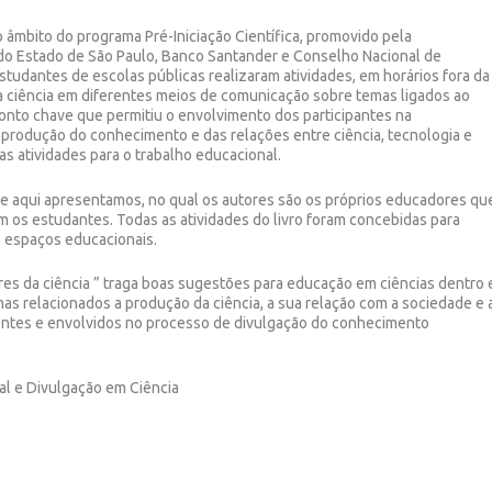
o âmbito do programa Pré-Iniciação Científica, promovido pela
 do Estado de São Paulo, Banco Santander e Conselho Nacional de
tudantes de escolas públicas realizaram atividades, em horários fora da
a ciência em diferentes meios de comunicação sobre temas ligados ao
onto chave que permitiu o envolvimento dos participantes na
 produção do conhecimento e das relações entre ciência, tecnologia e
as atividades para o trabalho educacional.
ue aqui apresentamos, no qual os autores são os próprios educadores qu
 os estudantes. Todas as atividades do livro foram concebidas para
 espaços edu­cacionais.
es da ciência
” traga boas sugestões para educação em ciências dentro 
mas relacionados a produção da ciência, a sua relação com a sociedade e 
entes e envolvidos no processo de divulgação do conhecimento
l e Divulgação em Ciência