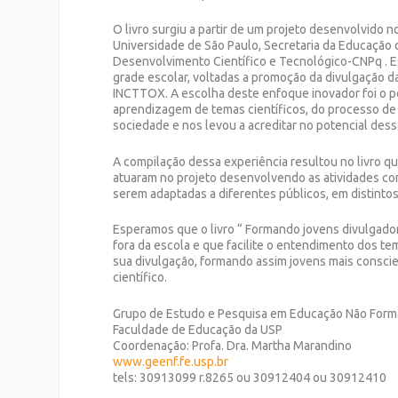
O livro surgiu a partir de um projeto desenvolvido n
Universidade de São Paulo, Secretaria da Educação
Desenvolvimento Científico e Tecnológico-CNPq . Es
grade escolar, voltadas a promoção da divulgação d
INCTTOX. A escolha deste enfoque inovador foi o p
aprendizagem de temas científicos, do processo de
sociedade e nos levou a acreditar no potencial dess
A compilação dessa experiência resultou no livro q
atuaram no projeto desenvolvendo as atividades com
serem adaptadas a diferentes públicos, em distintos
Esperamos que o livro “
Formando jovens divulgador
fora da escola e que facilite o entendimento dos te
sua divulgação, formando assim jovens mais consci
científico.
Grupo de Estudo e Pesquisa em Educação Não Forma
Faculdade de Educação da USP
Coordenação: Profa. Dra. Martha Marandino
www.geenf.fe.usp.br
tels: 30913099 r.8265 ou 30912404 ou 30912410