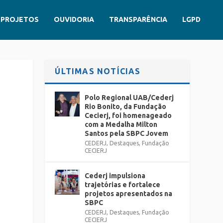
PROJETOS
OUVIDORIA
TRANSPARÊNCIA
LGPD
ÚLTIMAS NOTÍCIAS
Polo Regional UAB/Cederj
Rio Bonito, da Fundação
Cecierj, foi homenageado
com a Medalha Milton
Santos pela SBPC Jovem
CEDERJ
,
Destaques
,
Fundação
CECIERJ
Cederj impulsiona
trajetórias e fortalece
projetos apresentados na
SBPC
CEDERJ
,
Destaques
,
Fundação
CECIERJ