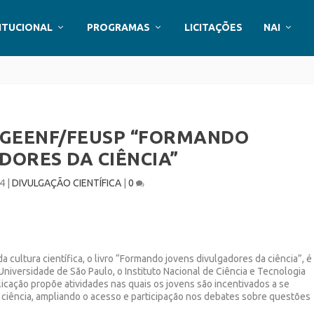
ITUCIONAL
PROGRAMAS
LICITAÇÕES
NAI
 GEENF/FEUSP “FORMANDO
DORES DA CIÊNCIA”
14
|
DIVULGAÇÃO CIENTÍFICA
|
0
cultura científica, o livro “
Formando jovens divulgadores da ciência
”, é
ni­versidade de São Paulo, o Instituto Nacional de Ciência e Tecnologia
icação propõe atividades nas quais os jovens são incentivados a se
 ciência, ampliando o acesso e participação nos debates sobre questões