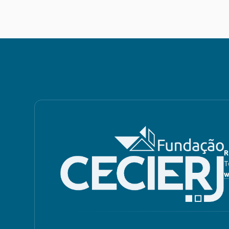
R
T
w