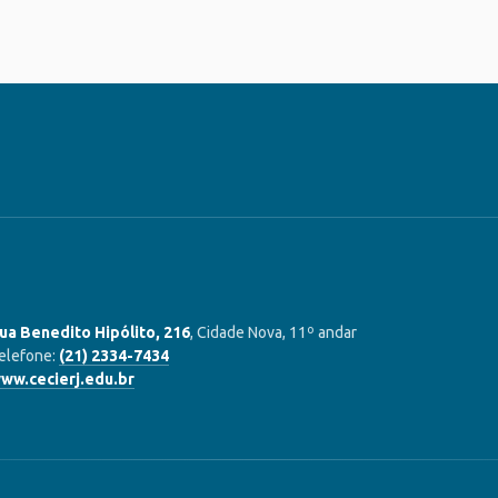
ua Benedito Hipólito, 216
, Cidade Nova, 11º andar
elefone:
(21) 2334-7434
ww.cecierj.edu.br