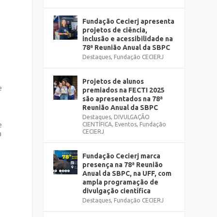
Fundação Cecierj apresenta
projetos de ciência,
inclusão e acessibilidade na
78ª Reunião Anual da SBPC
Destaques
,
Fundação CECIERJ
Projetos de alunos
e
premiados na FECTI 2025
são apresentados na 78ª
Reunião Anual da SBPC
Destaques
,
DIVULGAÇÃO
CIENTÍFICA
,
Eventos
,
Fundação
e
CECIERJ
a
Fundação Cecierj marca
presença na 78ª Reunião
Anual da SBPC, na UFF, com
ampla programação de
divulgação científica
Destaques
,
Fundação CECIERJ