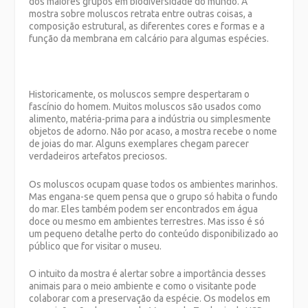
dos maiores grupos em biodiversidade do mundo. A
mostra sobre moluscos retrata entre outras coisas, a
composição estrutural, as diferentes cores e formas e a
função da membrana em calcário para algumas espécies.
Historicamente, os moluscos sempre despertaram o
fascínio do homem. Muitos moluscos são usados como
alimento, matéria-prima para a indústria ou simplesmente
objetos de adorno. Não por acaso, a mostra recebe o nome
de joias do mar. Alguns exemplares chegam parecer
verdadeiros artefatos preciosos.
Os moluscos ocupam quase todos os ambientes marinhos.
Mas engana-se quem pensa que o grupo só habita o fundo
do mar. Eles também podem ser encontrados em água
doce ou mesmo em ambientes terrestres. Mas isso é só
um pequeno detalhe perto do conteúdo disponibilizado ao
público que for visitar o museu.
O intuito da mostra é alertar sobre a importância desses
animais para o meio ambiente e como o visitante pode
colaborar com a preservação da espécie. Os modelos em