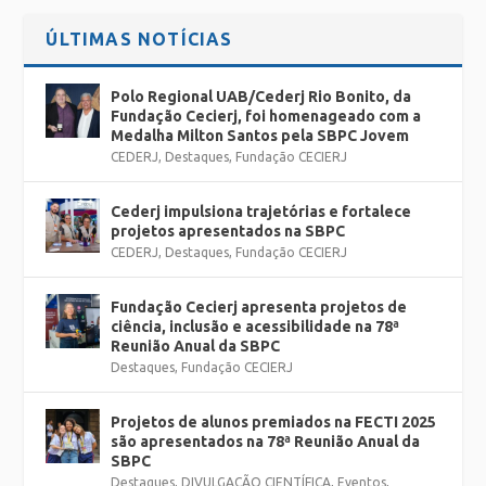
ÚLTIMAS NOTÍCIAS
Polo Regional UAB/Cederj Rio Bonito, da
Fundação Cecierj, foi homenageado com a
Medalha Milton Santos pela SBPC Jovem
CEDERJ
,
Destaques
,
Fundação CECIERJ
Cederj impulsiona trajetórias e fortalece
projetos apresentados na SBPC
CEDERJ
,
Destaques
,
Fundação CECIERJ
Fundação Cecierj apresenta projetos de
ciência, inclusão e acessibilidade na 78ª
Reunião Anual da SBPC
Destaques
,
Fundação CECIERJ
Projetos de alunos premiados na FECTI 2025
são apresentados na 78ª Reunião Anual da
SBPC
Destaques
,
DIVULGAÇÃO CIENTÍFICA
,
Eventos
,