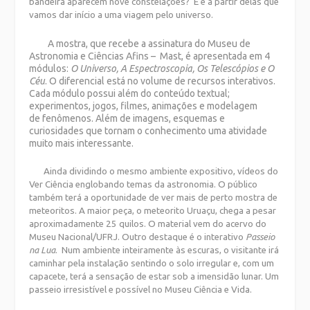
bandeira aparecem nove constelações? E é a partir delas que
vamos dar início a uma viagem pelo universo.
A mostra, que recebe a assinatura do
Museu de
Astronomia e Ciências Afins –
Mast, é apresentada em 4
módulos:
O Universo, A Espectroscopia, Os Telescópios e O
Céu
. O diferencial está no volume de recursos interativos.
Cada módulo possui além do conteúdo textual;
experimentos, jogos, filmes, animações e modelagem
de fenômenos. Além de imagens, esquemas e
curiosidades que tornam o conhecimento uma atividade
muito mais interessante.
Ainda dividindo o mesmo ambiente expositivo, vídeos do
Ver Ciência englobando temas da astronomia. O público
também terá a oportunidade de ver mais de perto mostra de
meteoritos. A maior peça, o meteorito Uruaçu, chega a pesar
aproximadamente 25 quilos. O material vem do acervo do
Museu Nacional/UFRJ. Outro destaque é o interativo
Passeio
na Lua
. Num ambiente inteiramente às escuras, o visitante irá
caminhar pela instalação sentindo o solo irregular e, com um
capacete, terá a sensação de estar sob a imensidão lunar. Um
passeio irresistível e possível no Museu Ciência e Vida.