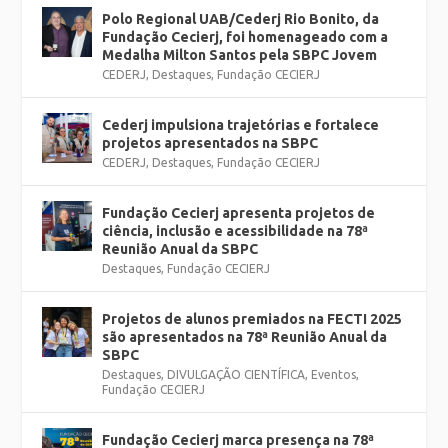
Polo Regional UAB/Cederj Rio Bonito, da
Fundação Cecierj, foi homenageado com a
Medalha Milton Santos pela SBPC Jovem
CEDERJ
,
Destaques
,
Fundação CECIERJ
Cederj impulsiona trajetórias e fortalece
projetos apresentados na SBPC
CEDERJ
,
Destaques
,
Fundação CECIERJ
Fundação Cecierj apresenta projetos de
ciência, inclusão e acessibilidade na 78ª
Reunião Anual da SBPC
Destaques
,
Fundação CECIERJ
Projetos de alunos premiados na FECTI 2025
são apresentados na 78ª Reunião Anual da
SBPC
Destaques
,
DIVULGAÇÃO CIENTÍFICA
,
Eventos
,
Fundação CECIERJ
Fundação Cecierj marca presença na 78ª