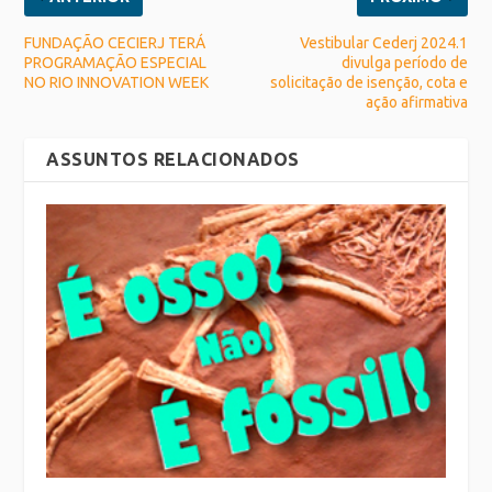
FUNDAÇÃO CECIERJ TERÁ
Vestibular Cederj 2024.1
PROGRAMAÇÃO ESPECIAL
divulga período de
NO RIO INNOVATION WEEK
solicitação de isenção, cota e
ação afirmativa
ASSUNTOS RELACIONADOS