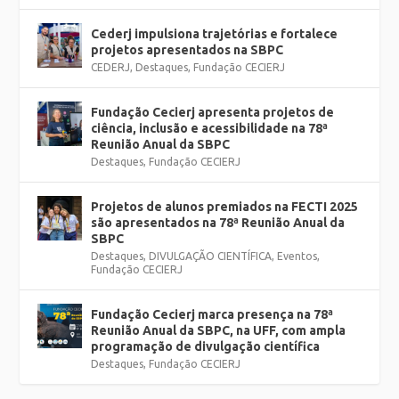
Cederj impulsiona trajetórias e fortalece
projetos apresentados na SBPC
CEDERJ
,
Destaques
,
Fundação CECIERJ
Fundação Cecierj apresenta projetos de
ciência, inclusão e acessibilidade na 78ª
Reunião Anual da SBPC
Destaques
,
Fundação CECIERJ
Projetos de alunos premiados na FECTI 2025
são apresentados na 78ª Reunião Anual da
SBPC
Destaques
,
DIVULGAÇÃO CIENTÍFICA
,
Eventos
,
Fundação CECIERJ
Fundação Cecierj marca presença na 78ª
Reunião Anual da SBPC, na UFF, com ampla
programação de divulgação científica
Destaques
,
Fundação CECIERJ