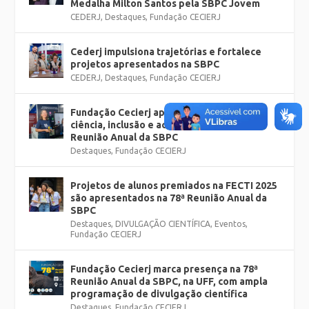
Medalha Milton Santos pela SBPC Jovem
CEDERJ
,
Destaques
,
Fundação CECIERJ
Cederj impulsiona trajetórias e fortalece
projetos apresentados na SBPC
CEDERJ
,
Destaques
,
Fundação CECIERJ
Fundação Cecierj apresenta projetos de
ciência, inclusão e acessibilidade na 78ª
Reunião Anual da SBPC
Destaques
,
Fundação CECIERJ
Projetos de alunos premiados na FECTI 2025
são apresentados na 78ª Reunião Anual da
SBPC
Destaques
,
DIVULGAÇÃO CIENTÍFICA
,
Eventos
,
Fundação CECIERJ
Fundação Cecierj marca presença na 78ª
Reunião Anual da SBPC, na UFF, com ampla
programação de divulgação científica
Destaques
,
Fundação CECIERJ