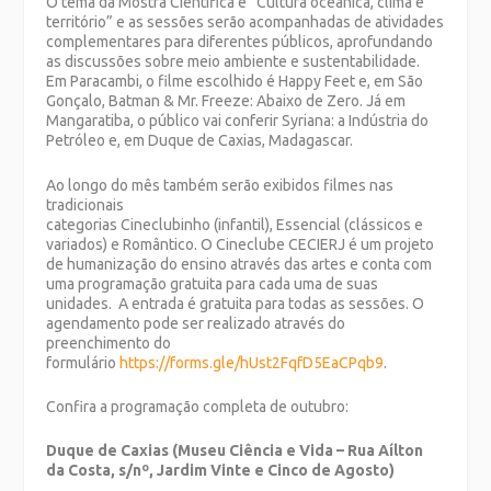
O tema da Mostra Científica é “Cultura oceânica, clima e
território” e as sessões serão acompanhadas de atividades
complementares para diferentes públicos, aprofundando
as discussões sobre meio ambiente e sustentabilidade.
Em Paracambi, o filme escolhido é Happy Feet e, em São
Gonçalo, Batman & Mr. Freeze: Abaixo de Zero. Já em
Mangaratiba, o público vai conferir Syriana: a Indústria do
Petróleo e, em Duque de Caxias, Madagascar.
Ao longo do mês também serão exibidos filmes nas
tradicionais
categorias Cineclubinho (infantil), Essencial (clássicos e
variados) e Romântico. O Cineclube CECIERJ é um projeto
de humanização do ensino através das artes e conta com
uma programação gratuita para cada uma de suas
unidades. A entrada é gratuita para todas as sessões. O
agendamento pode ser realizado através do
preenchimento do
formulário
https://forms.gle/hUst2FqfD5EaCPqb9
.
Confira a programação completa de outubro:
Duque de Caxias (Museu Ciência e Vida – Rua Aílton
da Costa, s/nº, Jardim Vinte e Cinco de Agosto)