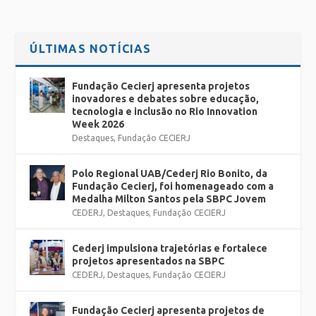
ÚLTIMAS NOTÍCIAS
Fundação Cecierj apresenta projetos
inovadores e debates sobre educação,
tecnologia e inclusão no Rio Innovation
Week 2026
Destaques
,
Fundação CECIERJ
Polo Regional UAB/Cederj Rio Bonito, da
Fundação Cecierj, foi homenageado com a
Medalha Milton Santos pela SBPC Jovem
CEDERJ
,
Destaques
,
Fundação CECIERJ
Cederj impulsiona trajetórias e fortalece
projetos apresentados na SBPC
CEDERJ
,
Destaques
,
Fundação CECIERJ
Fundação Cecierj apresenta projetos de