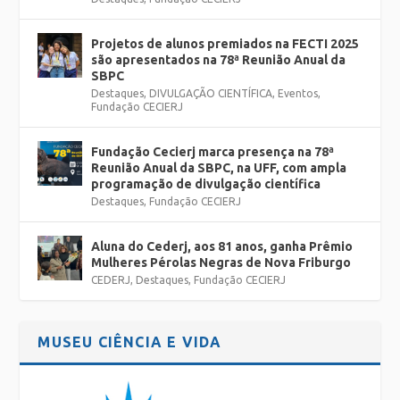
Projetos de alunos premiados na FECTI 2025
são apresentados na 78ª Reunião Anual da
SBPC
Destaques
,
DIVULGAÇÃO CIENTÍFICA
,
Eventos
,
Fundação CECIERJ
Fundação Cecierj marca presença na 78ª
Reunião Anual da SBPC, na UFF, com ampla
programação de divulgação científica
Destaques
,
Fundação CECIERJ
Aluna do Cederj, aos 81 anos, ganha Prêmio
Mulheres Pérolas Negras de Nova Friburgo
CEDERJ
,
Destaques
,
Fundação CECIERJ
MUSEU CIÊNCIA E VIDA