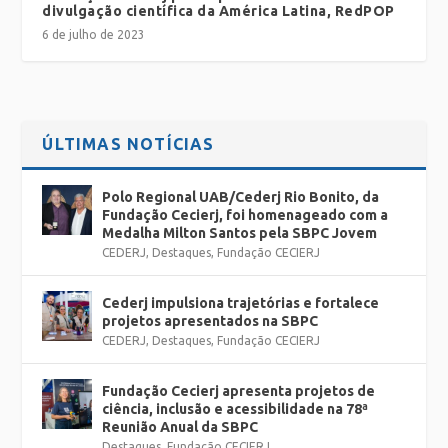
divulgação científica da América Latina, RedPOP
6 de julho de 2023
ÚLTIMAS NOTÍCIAS
Polo Regional UAB/Cederj Rio Bonito, da
Fundação Cecierj, foi homenageado com a
Medalha Milton Santos pela SBPC Jovem
CEDERJ
,
Destaques
,
Fundação CECIERJ
Cederj impulsiona trajetórias e fortalece
projetos apresentados na SBPC
CEDERJ
,
Destaques
,
Fundação CECIERJ
Fundação Cecierj apresenta projetos de
ciência, inclusão e acessibilidade na 78ª
Reunião Anual da SBPC
Destaques
,
Fundação CECIERJ