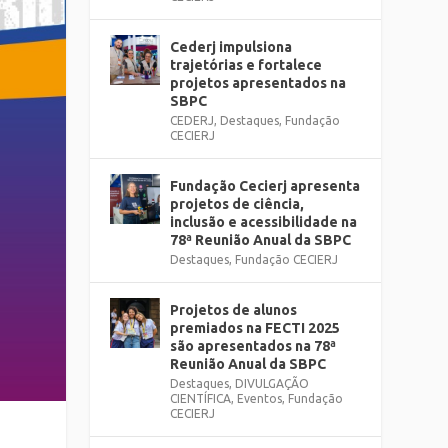
Cederj impulsiona
trajetórias e fortalece
projetos apresentados na
SBPC
CEDERJ
,
Destaques
,
Fundação
CECIERJ
Fundação Cecierj apresenta
projetos de ciência,
inclusão e acessibilidade na
78ª Reunião Anual da SBPC
Destaques
,
Fundação CECIERJ
Projetos de alunos
premiados na FECTI 2025
são apresentados na 78ª
Reunião Anual da SBPC
Destaques
,
DIVULGAÇÃO
CIENTÍFICA
,
Eventos
,
Fundação
CECIERJ