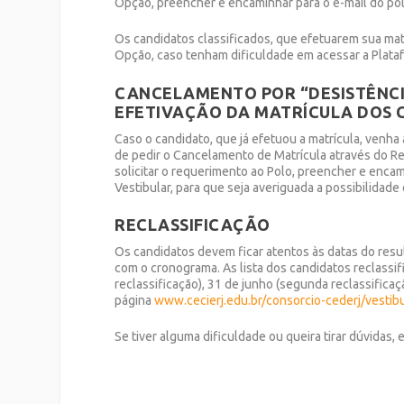
Opção, preencher e encaminhar para o e-mail do pol
Os candidatos classificados, que efetuarem sua mat
Opção, caso tenham dificuldade em acessar a Plata
CANCELAMENTO POR “DESISTÊNCI
EFETIVAÇÃO DA MATRÍCULA DOS 
Caso o candidato, que já efetuou a matrícula, venha 
de pedir o Cancelamento de Matrícula através do R
solicitar o requerimento ao Polo, preencher e encam
Vestibular, para que seja averiguada a possibilidade
RECLASSIFICAÇÃO
Os candidatos devem ficar atentos às datas do resul
com o cronograma. As lista dos candidatos reclassif
reclassificação), 31 de junho (segunda reclassificaç
página
www.cecierj.edu.br/consorcio-cederj/vestib
Se tiver alguma dificuldade ou queira tirar dúvidas,