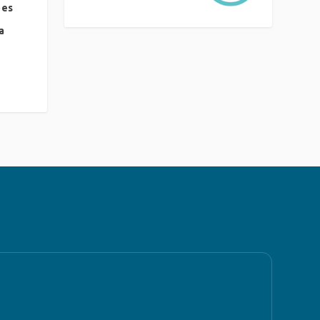
ões
a