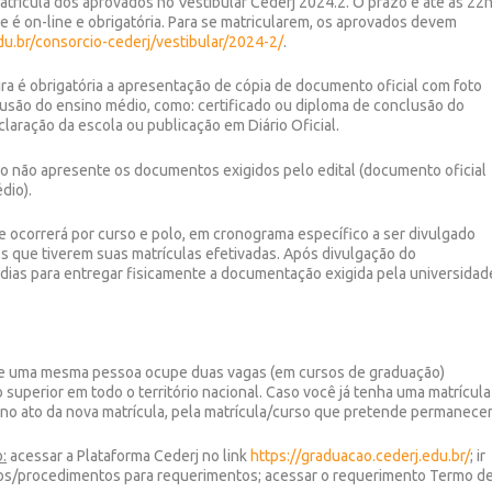
trícula dos aprovados no Vestibular Cederj 2024.2. O prazo é até às 22
que é on-line e obrigatória. Para se matricularem, os aprovados devem
u.br/consorcio-cederj/vestibular/2024-2/
.
ira é obrigatória a apresentação de cópia de documento oficial com foto
usão do ensino médio, como: certificado ou diploma de conclusão do
claração da escola ou publicação em Diário Oficial.
aso não apresente os documentos exigidos pelo edital (documento oficial
dio).
e ocorrerá por curso e polo, em cronograma específico a ser divulgado
tos que tiverem suas matrículas efetivadas. Após divulgação do
dias para entregar fisicamente a documentação exigida pela universidad
que uma mesma pessoa ocupe duas vagas (em cursos de graduação)
superior em todo o território nacional. Caso você já tenha uma matrícula
r, no ato da nova matrícula, pela matrícula/curso que pretende permanecer
:
acessar a Plataforma Cederj no link
https://graduacao.cederj.edu.br/
; ir
cos/procedimentos para requerimentos; acessar o requerimento Termo d