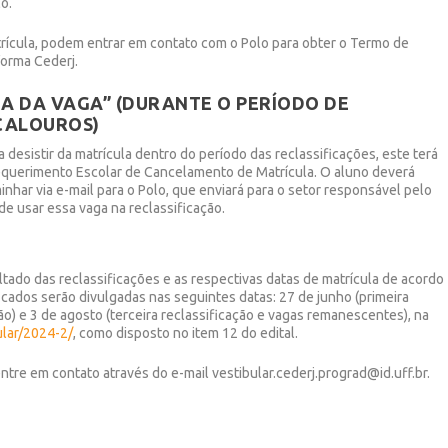
o.
rícula, podem entrar em contato com o Polo para obter o Termo de
forma Cederj.
A DA VAGA” (DURANTE O PERÍODO DE
CALOUROS)
a desistir da matrícula dentro do período das reclassificações, este terá
equerimento Escolar de Cancelamento de Matrícula. O aluno deverá
inhar via e-mail para o Polo, que enviará para o setor responsável pelo
 de usar essa vaga na reclassificação.
tado das reclassificações e as respectivas datas de matrícula de acordo
icados serão divulgadas nas seguintes datas: 27 de junho (primeira
ão) e 3 de agosto (terceira reclassificação e vagas remanescentes), na
ular/2024-2/
, como disposto no item 12 do edital.
 entre em contato através do e-mail vestibular.cederj.prograd@id.uff.br.