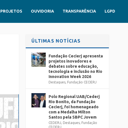
PROJETOS
OUVIDORIA
TRANSPARÊNCIA
LGPD
ÚLTIMAS NOTÍCIAS
Fundação Cecierj apresenta
projetos inovadores e
debates sobre educação,
tecnologia e inclusão no Rio
Innovation Week 2026
Destaques
,
Fundação CECIERJ
Polo Regional UAB/Cederj
Rio Bonito, da Fundação
Cecierj, foi homenageado
com a Medalha Milton
Santos pela SBPC Jovem
CEDERJ
,
Destaques
,
Fundação
CECIERJ