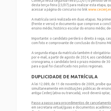
Começa nesta segunda-feira (22/07) o período de ma
desta terça-feira (23/07) para realizar esta etapa, 
acessar a página do concurso no link
www.cecierj.ed
A matrícula será realizada em duas etapas. Na prime
(frente e verso) e documento que comprove a concl
ensino médio; histórico escolar do ensino médio; de
Importante: o candidato perderá o direito à vaga, c
com foto e comprovante de conclusão do Ensino Mé
A segunda etapa da matrícula também é obrigatória 
por e-mail, a partir de agosto de 2024, aos candida
cronograma, o candidato terá o prazo máximo de 30 
para a qual foi classificado nos polos regionais.
DUPLICIDADE DE MATRÍCULA
A lei 12.089, de 11 de novembro de 2009, proíbe 
simultaneamente em instituições públicas de ensino 
antiga Cederj (ativa ou trancada), você deverá opta
Passo a passo para procedimentos de cancelamento
em secretaria virtual/guias e documentos acadêmi