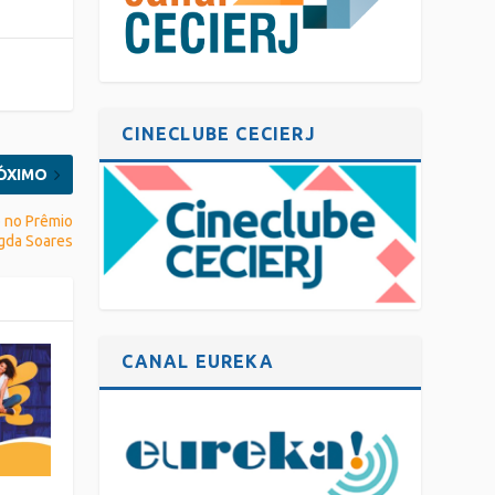
CINECLUBE CECIERJ
ÓXIMO
 no Prêmio
gda Soares
CANAL EUREKA