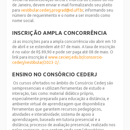
de Janeiro, devem enviar e-mail formalizando seu pleito
para
vestibular.cederj.prograd@id.uff.br
, informando seu
número de requerimento e o nome a ser inserido como
nome social.
INSCRIÇÃO AMPLA CONCORRÊNCIA
Já as inscrições para a ampla concorrência vão abrir em 10
de abril e se estendem até 07 de maio. A taxa de inscrição
é no valor de R$ 89,90 e pode ser paga até 08 de maio. O
link para inscrição é
www.cecierj.edu.br/consorcio-
cederj/vestibular/2023-2/
.
ENSINO NO CONSÓRCIO CEDERJ
Os cursos ofertados no âmbito do Consórcio Cederj são
semipresenciais e utilizam ferramentas de estudo e
interação, tais como: material didático próprio,
especialmente preparado para educação a distância, e
ambiente virtual de aprendizagem que disponibiliza
ferramentas que garantem recursos pedagógicos,
atividades e interatividade; sistema de apoio à
aprendizagem, baseado em tutoria presencial e a
distância; processo de avaliação presencial, realizado nos