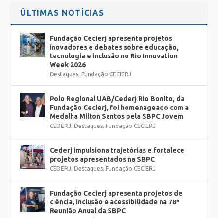
ÚLTIMAS NOTÍCIAS
Fundação Cecierj apresenta projetos
inovadores e debates sobre educação,
tecnologia e inclusão no Rio Innovation
Week 2026
Destaques
,
Fundação CECIERJ
Polo Regional UAB/Cederj Rio Bonito, da
Fundação Cecierj, foi homenageado com a
Medalha Milton Santos pela SBPC Jovem
CEDERJ
,
Destaques
,
Fundação CECIERJ
Cederj impulsiona trajetórias e fortalece
projetos apresentados na SBPC
CEDERJ
,
Destaques
,
Fundação CECIERJ
Fundação Cecierj apresenta projetos de
ciência, inclusão e acessibilidade na 78ª
Reunião Anual da SBPC