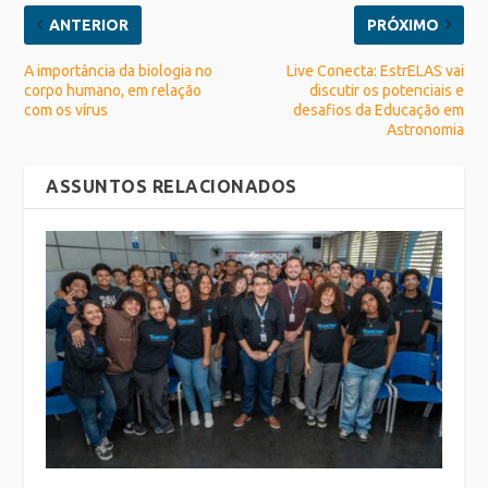
ANTERIOR
PRÓXIMO
A importância da biologia no
Live Conecta: EstrELAS vai
corpo humano, em relação
discutir os potenciais e
com os vírus
desafios da Educação em
Astronomia
ASSUNTOS RELACIONADOS