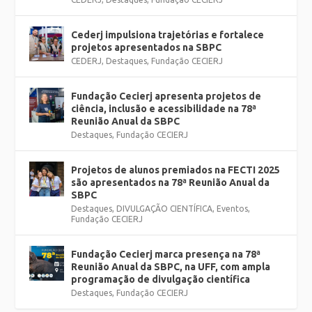
Cederj impulsiona trajetórias e fortalece
projetos apresentados na SBPC
CEDERJ
,
Destaques
,
Fundação CECIERJ
Fundação Cecierj apresenta projetos de
ciência, inclusão e acessibilidade na 78ª
Reunião Anual da SBPC
Destaques
,
Fundação CECIERJ
Projetos de alunos premiados na FECTI 2025
são apresentados na 78ª Reunião Anual da
SBPC
Destaques
,
DIVULGAÇÃO CIENTÍFICA
,
Eventos
,
Fundação CECIERJ
Fundação Cecierj marca presença na 78ª
Reunião Anual da SBPC, na UFF, com ampla
programação de divulgação científica
Destaques
,
Fundação CECIERJ