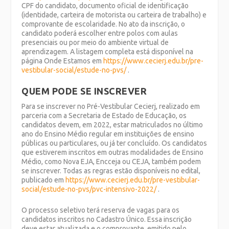
CPF do candidato, documento oficial de identificação
(identidade, carteira de motorista ou carteira de trabalho) e
comprovante de escolaridade. No ato da inscrição, o
candidato poderá escolher entre polos com aulas
presenciais ou por meio do ambiente virtual de
aprendizagem.
A listagem completa está disponível na
página Onde Estamos em
https://www.cecierj.edu.br/pre-
vestibular-social/estude-no-pvs/
.
QUEM PODE SE INSCREVER
Para se inscrever no Pré-Vestibular Cecierj, realizado em
parceria com a Secretaria de Estado de Educação, os
candidatos devem, em 2022, estar matriculados no último
ano do Ensino Médio regular em instituições de ensino
públicas ou particulares, ou já ter concluído. Os candidatos
que estiverem inscritos em outras modalidades de Ensino
Médio, como Nova EJA, Encceja ou CEJA, também podem
se inscrever. Todas as regras estão disponíveis no edital,
publicado em
https://www.cecierj.edu.br/pre-vestibular-
social/estude-no-pvs/pvc-intensivo-2022/
.
O processo seletivo terá reserva de vagas para os
candidatos inscritos no Cadastro Único. Essa inscrição
deve estar atualizada e o comprovante, emitido pelo