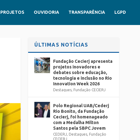
PROJETOS
OUVIDORIA
TRANSPARÊNCIA
LGPD
ÚLTIMAS NOTÍCIAS
Fundação Cecierj apresenta
projetos inovadores e
debates sobre educação,
tecnologia e inclusão no Rio
Innovation Week 2026
Destaques
,
Fundação CECIERJ
Polo Regional UAB/Cederj
Rio Bonito, da Fundação
Cecierj, foi homenageado
com a Medalha Milton
Santos pela SBPC Jovem
CEDERJ
,
Destaques
,
Fundação
CECIERJ