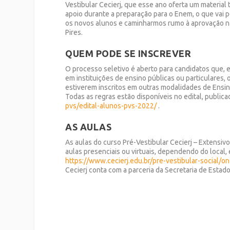
Vestibular Cecierj, que esse ano oferta um material 
apoio durante a preparação para o Enem, o que vai p
os novos alunos e caminharmos rumo à aprovação na
Pires.
QUEM PODE SE INSCREVER
O processo seletivo é aberto para candidatos que, 
em instituições de ensino públicas ou particulares,
estiverem inscritos em outras modalidades de Ensi
Todas as regras estão disponíveis no edital, public
pvs/edital-alunos-pvs-2022/
.
AS AULAS
As aulas do curso Pré-Vestibular Cecierj – Extensiv
aulas presenciais ou virtuais, dependendo do local,
https://www.cecierj.edu.br/pre-vestibular-social/
Cecierj conta com a parceria da Secretaria de Estad