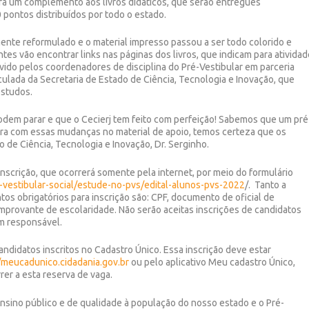
rá um complemento aos livros didáticos, que serão entregues
 pontos distribuídos por todo o estado.
mente reformulado e o material impresso passou a ser todo colorido e
es vão encontrar links nas páginas dos livros, que indicam para atividad
vido pelos coordenadores de disciplina do Pré-Vestibular em parceria
ulada da Secretaria de Estado de Ciência, Tecnologia e Inovação, que
estudos.
dem parar e que o Cecierj tem feito com perfeição! Sabemos que um pré
ora com essas mudanças no material de apoio, temos certeza que os
io de Ciência, Tecnologia e Inovação, Dr. Serginho.
 inscrição, que ocorrerá somente pela internet, por meio do formulário
e-vestibular-social/estude-no-pvs/edital-alunos-pvs-2022
/. Tanto a
tos obrigatórios para inscrição são: CPF, documento de oficial de
omprovante de escolaridade. Não serão aceitas inscrições de candidatos
m responsável.
andidatos inscritos no Cadastro Único. Essa inscrição deve estar
/
meucadunico.cidadania.gov.br
ou pelo aplicativo Meu cadastro Único,
er a esta reserva de vaga.
ensino público e de qualidade à população do nosso estado e o Pré-