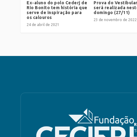
Ex-aluno do polo Cederj de
Prova do Vestibula
Rio Bonito tem história que
será realizada nest
serve de inspiração para
domingo (27/11)
os calouros
23 de novembro de 2022
24 de abril de 2021
R
T