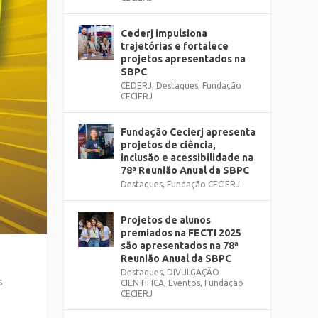
Cederj impulsiona
trajetórias e fortalece
projetos apresentados na
SBPC
CEDERJ
,
Destaques
,
Fundação
CECIERJ
Fundação Cecierj apresenta
projetos de ciência,
inclusão e acessibilidade na
78ª Reunião Anual da SBPC
Destaques
,
Fundação CECIERJ
Projetos de alunos
premiados na FECTI 2025
são apresentados na 78ª
Reunião Anual da SBPC
Destaques
,
DIVULGAÇÃO
s
CIENTÍFICA
,
Eventos
,
Fundação
CECIERJ