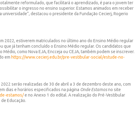
totalmente reformulado, que facilitará o aprendizado, é para o jovem ter
ossibilitar o ingresso no ensino superior. Estamos animados em receber
 universidade”, destacou o presidente da Fundação Cecierj, Rogerio
em 2022, estiverem matriculados no último ano do Ensino Médio regular
 ou que já tenham concluído o Ensino Médio regular. Os candidatos que
no Médio, como Nova EJA, Encceja ou CEJA, também podem se inscrever.
ado em
https://www.cecierj.edu.br/pre-vestibular-social/estude-no-
o 2022 serão realizadas de 30 de abril a 3 de dezembro deste ano, com
 em dias e horários especificados na página
Onde Estamos
no site
onde-estamos/
e no Anexo 1 do edital. A realização do Pré-Vestibular
o de Educação.