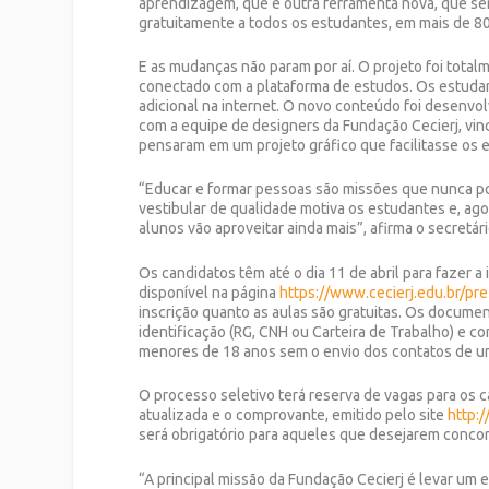
aprendizagem, que é outra ferramenta nova, que se
gratuitamente a todos os estudantes, em mais de 80
E as mudanças não param por aí. O projeto foi total
conectado com a plataforma de estudos. Os estudant
adicional na internet. O novo conteúdo foi desenvol
com a equipe de designers da Fundação Cecierj, vinc
pensaram em um projeto gráfico que facilitasse os 
“Educar e formar pessoas são missões que nunca po
vestibular de qualidade motiva os estudantes e, ag
alunos vão aproveitar ainda mais”, afirma o secretár
Os candidatos têm até o dia 11 de abril para fazer a
disponível na página
https://www.cecierj.edu.br/pr
inscrição quanto as aulas são gratuitas. Os documen
identificação (RG, CNH ou Carteira de Trabalho) e c
menores de 18 anos sem o envio dos contatos de u
O processo seletivo terá reserva de vagas para os c
atualizada e o comprovante, emitido pelo site
http:/
será obrigatório para aqueles que desejarem concorr
“A principal missão da Fundação Cecierj é levar um 