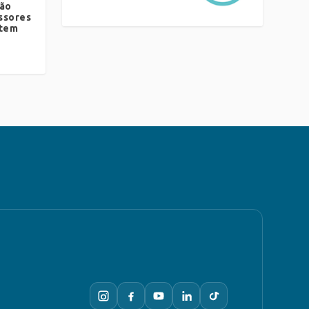
ão
ssores
 tem