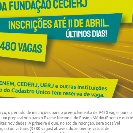
arço, o período de inscrições para o preenchimento de 9480 vagas para o
 é um preparatório para o Exame Nacional do Ensino Médio (Enem) e outro
tas novidades. A primeira é que, no ato da inscrição, será possível
gas) ou virtuais (3780 vagas) através do ambiente virtual de