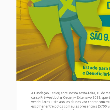
A Fundação Cecierj abre, nesta sexta-feira, 18 de m
curso Pré-Vestibular Cecierj – Extensivo 2022, que
vestibulares. Este ano, os alunos vão contar com mui
escolher entre polos com aulas presenciais (5700 va