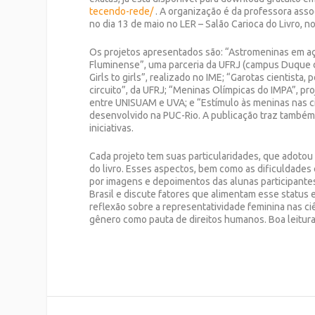
tecendo-rede/
. A organização é da professora as
no dia 13 de maio no LER – Salão Carioca do Livro, n
Os projetos apresentados são: “Astromeninas em a
Fluminense”, uma parceria da UFRJ (campus Duque d
Girls to girls”, realizado no IME; “Garotas cientist
circuito”, da UFRJ; “Meninas Olímpicas do IMPA”, p
entre UNISUAM e UVA; e “Estímulo às meninas nas ci
desenvolvido na PUC-Rio. A publicação traz também 
iniciativas.
Cada projeto tem suas particularidades, que adotou
do livro. Esses aspectos, bem como as dificuldade
por imagens e depoimentos das alunas participante
Brasil e discute fatores que alimentam esse status 
reflexão sobre a representatividade feminina nas c
gênero como pauta de direitos humanos. Boa leitura