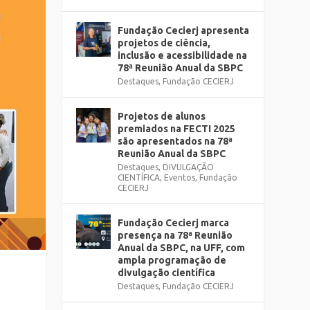
Fundação Cecierj apresenta
projetos de ciência,
inclusão e acessibilidade na
78ª Reunião Anual da SBPC
Destaques
,
Fundação CECIERJ
Projetos de alunos
premiados na FECTI 2025
são apresentados na 78ª
Reunião Anual da SBPC
Destaques
,
DIVULGAÇÃO
CIENTÍFICA
,
Eventos
,
Fundação
CECIERJ
Fundação Cecierj marca
presença na 78ª Reunião
Anual da SBPC, na UFF, com
ampla programação de
divulgação científica
Destaques
,
Fundação CECIERJ