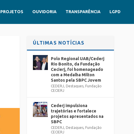
PROJETOS
OUVIDORIA
TRANSPARÊNCIA
LGPD
ÚLTIMAS NOTÍCIAS
Polo Regional UAB/Cederj
Rio Bonito, da Fundação
Cecierj, foi homenageado
com a Medalha Milton
Santos pela SBPC Jovem
CEDERJ
,
Destaques
,
Fundação
CECIERJ
Cederj impulsiona
trajetórias e fortalece
projetos apresentados na
SBPC
CEDERJ
,
Destaques
,
Fundação
CECIERJ