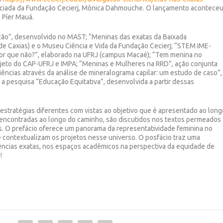
sociada da Fundação Cecierj, Mônica Dahmouche. O lançamento acontece
o Píer Mauá.
ção”, desenvolvido no MAST; “Meninas das exatas da Baixada
e Caxias) e o Museu Ciência e Vida da Fundação Cecierj; “STEM IME-
a, por que não?”, elaborado na UFRJ (campus Macaé); “Tem menina no
rojeto do CAP-UFRJ e IMPA; “Meninas e Mulheres na RRD”, ação conjunta
ências através da análise de mineralograma capilar: um estudo de caso”,
a pesquisa “Educação Equitativa”, desenvolvida a partir dessas
 estratégias diferentes com vistas ao objetivo que é apresentado ao long
s encontradas ao longo do caminho, são discutidos nos textos permeados
s. O prefácio oferece um panorama da representatividade feminina no
e contextualizam os projetos nesse universo. O posfácio traz uma
iências exatas, nos espaços acadêmicos na perspectiva da equidade de
!