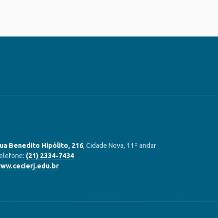
ua Benedito Hipólito, 216
, Cidade Nova, 11º andar
elefone:
(21) 2334-7434
ww.cecierj.edu.br