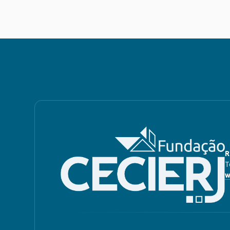
R
T
w