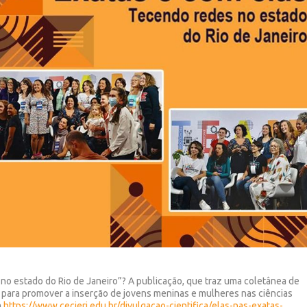
s no estado do Rio de Janeiro”? A publicação, que traz uma coletânea de
 para promover a inserção de jovens meninas e mulheres nas ciências
m
https://www.cecierj.edu.br/divulgacao-cientifica/elas-nas-exatas-