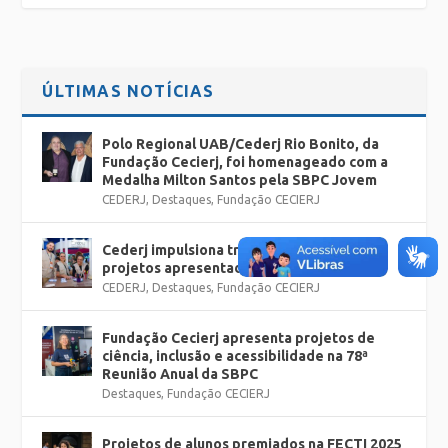
ÚLTIMAS NOTÍCIAS
Polo Regional UAB/Cederj Rio Bonito, da
Fundação Cecierj, foi homenageado com a
Medalha Milton Santos pela SBPC Jovem
CEDERJ
,
Destaques
,
Fundação CECIERJ
Cederj impulsiona trajetórias e fortalece
projetos apresentados na SBPC
CEDERJ
,
Destaques
,
Fundação CECIERJ
Fundação Cecierj apresenta projetos de
ciência, inclusão e acessibilidade na 78ª
Reunião Anual da SBPC
Destaques
,
Fundação CECIERJ
Projetos de alunos premiados na FECTI 2025