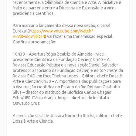
recentemente, a Olimpíada de Ciência e Arte. A iniciativa é
fruto da parceria entre a Diretoria de Extensão e a vice-
presidência Científica.
Para marcar o lançamento dessa nova seção, o canal
Eureka! (
https://www.youtube.com/watch?
v=VdMddv1sDs4
) vai fazer uma transmissão especial.
Confira a programação:
10h30 – AberturaRégia Beatriz de Almeida – vice-
presidente Científica da Fundação Cecierj10h40 – A
Revista Educação Pública e a nova seçãoDaniel Salvador –
professor associado da Fundação Cecierj e editor-chefe da
Revista EAD em focoThelma Lopes – Editora-chefe Dossiê
Arte e Ciência10h50 – A importância das publicações para
a divulgação científica no Estado do Rio Robson Coutinho
Silva – diretor do Instituto de Biofísica Carlos Chagas
Filho/UFRJTânia Araújo Jorge – diretora do Instituto
Oswaldo Cruz
A mediação será de Jéssica Norberto Rocha, editora-chefe
Dossiê Arte e Ciência.