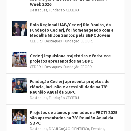
Week 2026
Destaques
,
Fundação CECIERJ
Polo Regional UAB/Cederj Rio Bonito, da
Fundação Cecierj, foi homenageado com a
Medalha Milton Santos pela SBPC Jovem
CEDERJ
,
Destaques
,
Fundação CECIERJ
Cederj impulsiona trajetórias e fortalece
projetos apresentados na SBPC
CEDERJ
,
Destaques
,
Fundação CECIERJ
Fundação Cecierj apresenta projetos de
ciência, inclusão e acessibilidade na 78ª
Reunião Anual da SBPC
Destaques
,
Fundação CECIERJ
Projetos de alunos premiados na FECTI 2025
são apresentados na 78ª Reunião Anual da
SBPC
Destaques
,
DIVULGAÇÃO CIENTÍFICA
,
Eventos
,