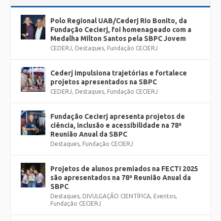
Polo Regional UAB/Cederj Rio Bonito, da
Fundação Cecierj, foi homenageado com a
Medalha Milton Santos pela SBPC Jovem
CEDERJ
,
Destaques
,
Fundação CECIERJ
Cederj impulsiona trajetórias e fortalece
projetos apresentados na SBPC
CEDERJ
,
Destaques
,
Fundação CECIERJ
Fundação Cecierj apresenta projetos de
ciência, inclusão e acessibilidade na 78ª
Reunião Anual da SBPC
Destaques
,
Fundação CECIERJ
Projetos de alunos premiados na FECTI 2025
são apresentados na 78ª Reunião Anual da
SBPC
Destaques
,
DIVULGAÇÃO CIENTÍFICA
,
Eventos
,
Fundação CECIERJ