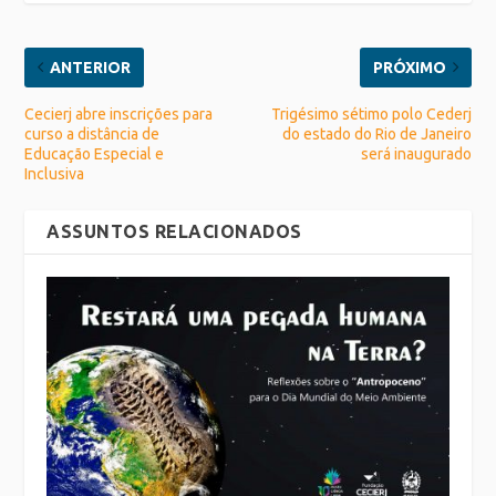
ANTERIOR
PRÓXIMO
Cecierj abre inscrições para
Trigésimo sétimo polo Cederj
curso a distância de
do estado do Rio de Janeiro
Educação Especial e
será inaugurado
Inclusiva
ASSUNTOS RELACIONADOS