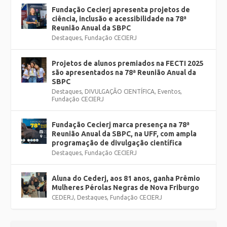
Fundação Cecierj apresenta projetos de
ciência, inclusão e acessibilidade na 78ª
Reunião Anual da SBPC
Destaques
,
Fundação CECIERJ
Projetos de alunos premiados na FECTI 2025
são apresentados na 78ª Reunião Anual da
SBPC
Destaques
,
DIVULGAÇÃO CIENTÍFICA
,
Eventos
,
Fundação CECIERJ
Fundação Cecierj marca presença na 78ª
Reunião Anual da SBPC, na UFF, com ampla
programação de divulgação científica
Destaques
,
Fundação CECIERJ
Aluna do Cederj, aos 81 anos, ganha Prêmio
Mulheres Pérolas Negras de Nova Friburgo
CEDERJ
,
Destaques
,
Fundação CECIERJ