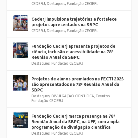
CEDERJ
,
Destaques
,
Fundação CECIERJ
Cederj impulsiona trajetórias e fortalece
projetos apresentados na SBPC
CEDERJ
,
Destaques
,
Fundação CECIERJ
Fundação Cecierj apresenta projetos de
ciência, inclusão e acessibilidade na 78ª
Reunião Anual da SBPC
Destaques
,
Fundação CECIERJ
Projetos de alunos premiados na FECTI 2025
são apresentados na 78ª Reunião Anual da
SBPC
Destaques
,
DIVULGAÇÃO CIENTÍFICA
,
Eventos
,
Fundação CECIERJ
Fundação Cecierj marca presença na 78ª
Reunião Anual da SBPC, na UFF, com ampla
programação de divulgação científica
Destaques
,
Fundação CECIERJ