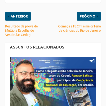
ANTERIOR
PRÓXIMO
Resultado da prova de
Começa a FECTI: a maior feira
Múltipla Escolha do
de ciências do Rio de Janeiro
Vestibular Cederj
ASSUNTOS RELACIONADOS