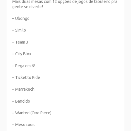
Mais duas mesas com 12 opções de jogos de tabuleiro pra
gente se divertir!
– Ubongo
– Similo
– Team 3
– City Blox
– Pega em 6!
– Ticket to Ride
– Marrakech
– Bandido
– Wanted (One Piece)
– Mesozooic