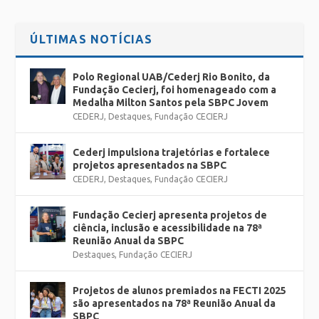
ÚLTIMAS NOTÍCIAS
Polo Regional UAB/Cederj Rio Bonito, da
Fundação Cecierj, foi homenageado com a
Medalha Milton Santos pela SBPC Jovem
CEDERJ
,
Destaques
,
Fundação CECIERJ
Cederj impulsiona trajetórias e fortalece
projetos apresentados na SBPC
CEDERJ
,
Destaques
,
Fundação CECIERJ
Fundação Cecierj apresenta projetos de
ciência, inclusão e acessibilidade na 78ª
Reunião Anual da SBPC
Destaques
,
Fundação CECIERJ
Projetos de alunos premiados na FECTI 2025
são apresentados na 78ª Reunião Anual da
SBPC