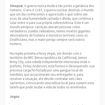
Sinopse
: A guerra nunca muda e tão ponto a ganância dos
homens. O ano é 2281, a guerra nuclear destruiu o mundo
que um dia conhecemos e agora tudo o que sobra são
ecos de uma humanidade rachada e dívida, que continua a
lutar entre si para sua própria sobrevivência. Este é um
mundo perigoso: carniçais atacam pessoas como
verdadeiros zumbis radioativos, temos insetos gigantes
devoradores de homens e monstros terríveis como os
Deathclaws, mas o maior perigo sempre será outros
homens.
Na região próxima a Nova Vegas, em divisão com o
território da NRC (Nova república da Califórnia), temos
Briny City, uma cidade independente interiorana onde o
prefeito, Finley Anderson, está furioso e desesperado: sua
preciosa carga foi furtada por uma gangue local de
bandidos que assassinaram seu entregador e, para
resolver a situação, ele decide contratar seis cães
sarnentos, convocando uma milícia local para cumprir esta
tarefa que pode mudar a vida de todos os envolvidos.
Jogos