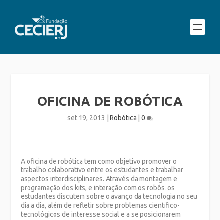
OFICINA DE ROBÓTICA
set 19, 2013
|
Robótica
|
0
A oficina de robótica tem como objetivo promover o
trabalho colaborativo entre os estudantes e trabalhar
aspectos interdisciplinares. Através da montagem e
programação dos kits, e interação com os robôs, os
estudantes discutem sobre o avanço da tecnologia no seu
dia a dia, além de refletir sobre problemas científico-
tecnológicos de interesse social e a se posicionarem