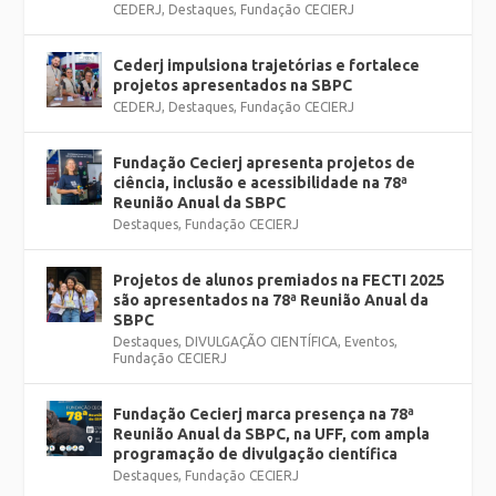
CEDERJ
,
Destaques
,
Fundação CECIERJ
Cederj impulsiona trajetórias e fortalece
projetos apresentados na SBPC
CEDERJ
,
Destaques
,
Fundação CECIERJ
Fundação Cecierj apresenta projetos de
ciência, inclusão e acessibilidade na 78ª
Reunião Anual da SBPC
Destaques
,
Fundação CECIERJ
Projetos de alunos premiados na FECTI 2025
são apresentados na 78ª Reunião Anual da
SBPC
Destaques
,
DIVULGAÇÃO CIENTÍFICA
,
Eventos
,
Fundação CECIERJ
Fundação Cecierj marca presença na 78ª
Reunião Anual da SBPC, na UFF, com ampla
programação de divulgação científica
Destaques
,
Fundação CECIERJ