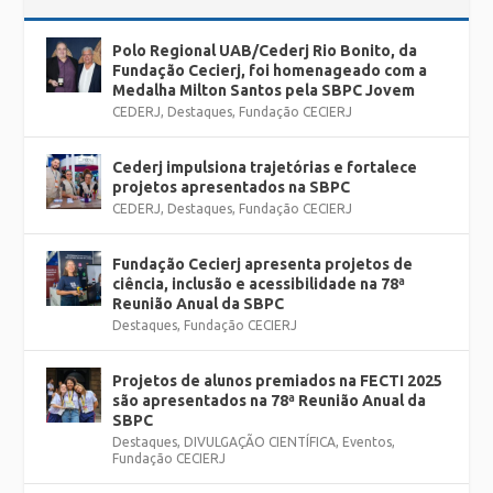
Polo Regional UAB/Cederj Rio Bonito, da
Fundação Cecierj, foi homenageado com a
Medalha Milton Santos pela SBPC Jovem
CEDERJ
,
Destaques
,
Fundação CECIERJ
Cederj impulsiona trajetórias e fortalece
projetos apresentados na SBPC
CEDERJ
,
Destaques
,
Fundação CECIERJ
Fundação Cecierj apresenta projetos de
ciência, inclusão e acessibilidade na 78ª
Reunião Anual da SBPC
Destaques
,
Fundação CECIERJ
Projetos de alunos premiados na FECTI 2025
são apresentados na 78ª Reunião Anual da
SBPC
Destaques
,
DIVULGAÇÃO CIENTÍFICA
,
Eventos
,
Fundação CECIERJ