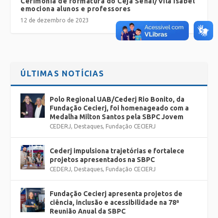
Cerimônia de formatura do Ceja Senai/Vila Isabel
emociona alunos e professores
12 de dezembro de 2023
ÚLTIMAS NOTÍCIAS
Polo Regional UAB/Cederj Rio Bonito, da
Fundação Cecierj, foi homenageado com a
Medalha Milton Santos pela SBPC Jovem
CEDERJ
,
Destaques
,
Fundação CECIERJ
Cederj impulsiona trajetórias e fortalece
projetos apresentados na SBPC
CEDERJ
,
Destaques
,
Fundação CECIERJ
Fundação Cecierj apresenta projetos de
ciência, inclusão e acessibilidade na 78ª
Reunião Anual da SBPC