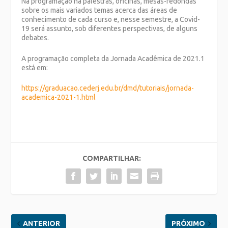
Na programação há palestras, oficinas, mesas-redondas
sobre os mais variados temas acerca das áreas de
conhecimento de cada curso e, nesse semestre, a Covid-
19 será assunto, sob diferentes perspectivas, de alguns
debates.
A programação completa da Jornada Acadêmica de 2021.1
está em:
https://graduacao.cederj.edu.br/dmd/tutoriais/jornada-
academica-2021-1.html
COMPARTILHAR:
ANTERIOR
PRÓXIMO