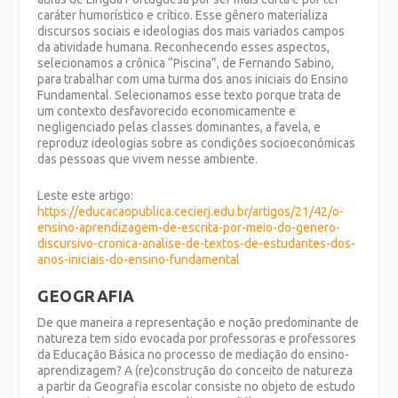
caráter humorístico e crítico. Esse gênero materializa
discursos sociais e ideologias dos mais variados campos
da atividade humana. Reconhecendo esses aspectos,
selecionamos a crônica “Piscina”, de Fernando Sabino,
para trabalhar com uma turma dos anos iniciais do Ensino
Fundamental. Selecionamos esse texto porque trata de
um contexto desfavorecido economicamente e
negligenciado pelas classes dominantes, a favela, e
reproduz ideologias sobre as condições socioeconômicas
das pessoas que vivem nesse ambiente.
Leste este artigo:
https://educacaopublica.cecierj.edu.br/artigos/21/42/o-
ensino-aprendizagem-de-escrita-por-meio-do-genero-
discursivo-cronica-analise-de-textos-de-estudantes-dos-
anos-iniciais-do-ensino-fundamental
GEOGRAFIA
De que maneira a representação e noção predominante de
natureza tem sido evocada por professoras e professores
da Educação Básica no processo de mediação do ensino-
aprendizagem? A (re)construção do conceito de natureza
a partir da Geografia escolar consiste no objeto de estudo