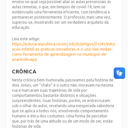
ensino no qual seja possível aliar as aulas presenciais às
aulas remotas, o que, em tempos de covid-19, tem se
evidenciado uma ferramenta eficiente, com tendência a
permanecer posteriormente. O professor, mais uma vez,
superou-se, mostrando ser um verdadeiro arquiteto da
educação.
Leia este artigo:
https://educacaopublica.cecierj.edu.br/artigos/21/41/educ
acao-infantil-as-praticas-inovadoras-e-o-uso-das-midias-
como-ferramenta-de-aprendizagem-no-municipio-de-
ananindeuapa
CRÔNICA
Nesta crônica bem-humorada, passeamos pela história de
dois Joões, um “chato” e o outro não; moravam na mesma
rua e marcaram suas trajetórias de vida por
comportamentos bastante distintos e situações
surpreendentes. Suas histórias, porém, se entrecruzam
sob o olhar do autor, revelando uma inesperada sabedoria
que se aplica a todos nós, envolvendo comportamento
humano e ética dos costumes. Uma forma de perceber
que, por trás de uma atitude ou de um modo de ser, estão
histórias de vida.