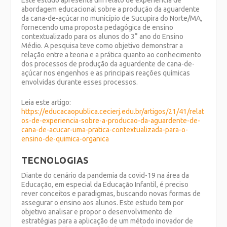
Este estudo apresenta um relato de experiência de
abordagem educacional sobre a produção da aguardente
da cana-de-açúcar no município de Sucupira do Norte/MA,
fornecendo uma proposta pedagógica de ensino
contextualizado para os alunos do 3° ano do Ensino
Médio. A pesquisa teve como objetivo demonstrar a
relação entre a teoria e a prática quanto ao conhecimento
dos processos de produção da aguardente de cana-de-
açúcar nos engenhos e as principais reações químicas
envolvidas durante esses processos.
Leia este artigo:
https://educacaopublica.cecierj.edu.br/artigos/21/41/relat
os-de-experiencia-sobre-a-producao-da-aguardente-de-
cana-de-acucar-uma-pratica-contextualizada-para-o-
ensino-de-quimica-organica
TECNOLOGIAS
Diante do cenário da pandemia da covid-19 na área da
Educação, em especial da Educação Infantil, é preciso
rever conceitos e paradigmas, buscando novas formas de
assegurar o ensino aos alunos. Este estudo tem por
objetivo analisar e propor o desenvolvimento de
estratégias para a aplicação de um método inovador de