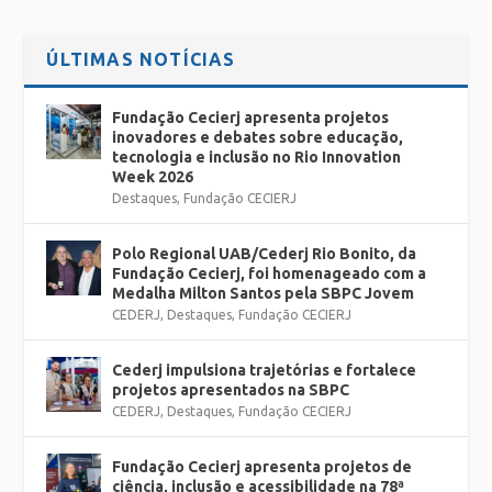
ÚLTIMAS NOTÍCIAS
Fundação Cecierj apresenta projetos
inovadores e debates sobre educação,
tecnologia e inclusão no Rio Innovation
Week 2026
Destaques
,
Fundação CECIERJ
Polo Regional UAB/Cederj Rio Bonito, da
Fundação Cecierj, foi homenageado com a
Medalha Milton Santos pela SBPC Jovem
CEDERJ
,
Destaques
,
Fundação CECIERJ
Cederj impulsiona trajetórias e fortalece
projetos apresentados na SBPC
CEDERJ
,
Destaques
,
Fundação CECIERJ
Fundação Cecierj apresenta projetos de
ciência, inclusão e acessibilidade na 78ª