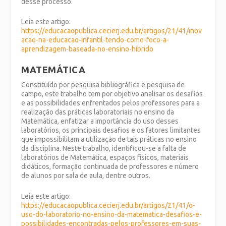
desse processo.
Leia este artigo:
https://educacaopublica.cecierj.edu.br/artigos/21/41/inov
acao-na-educacao-infantil-tendo-como-foco-a-
aprendizagem-baseada-no-ensino-hibrido
MATEMÁTICA
Constituído por pesquisa bibliográfica e pesquisa de
campo, este trabalho tem por objetivo analisar os desafios
e as possibilidades enfrentados pelos professores para a
realização das práticas laboratoriais no ensino da
Matemática, enfatizar a importância do uso desses
laboratórios, os principais desafios e os fatores limitantes
que impossibilitam a utilização de tais práticas no ensino
da disciplina. Neste trabalho, identificou-se a falta de
laboratórios de Matemática, espaços físicos, materiais
didáticos, formação continuada de professores e número
de alunos por sala de aula, dentre outros.
Leia este artigo:
https://educacaopublica.cecierj.edu.br/artigos/21/41/o-
uso-do-laboratorio-no-ensino-da-matematica-desafios-e-
possibilidades-encontradas-pelos-professores-em-suas-