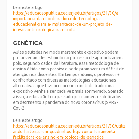
Leia este artigo:
https://educacaopublica.cecierj.edu.br/artigos/21/30/a-
importancia-da-coordenadoria-de-tecnologia-
educacional-para-a-implantacao-de-um-projeto-de-
inovacao-tecnologica-na-escola
GENÉTICA
Aulas pautadas no modo meramente expositivo podem
promover um desestímulo no processo de aprendizagem,
pois, segundo dados da literatura, essa metodologia de
ensino é tida como passiva e pode promover um déficit de
atenção nos discentes. Em tempos atuais, o professor é
confrontado com diversas metodologias educacionais
alternativas que fazem com que o método tradicional
expositivo venha a ser cada vez mais aprimorado. Somado
a isso, a educação tem passado por momentos delicados
em detrimento a pandemia do novo coronavírus (SARS-
Cov-2).
Leia este artigo:
https://educacaopublica.cecierj.edu.br/artigos/21/30/utiliz
ando-historias-em-quadrinhos-hqs-como-ferramenta-
facilitadora-de-ensino-em-topicos-de-genetica