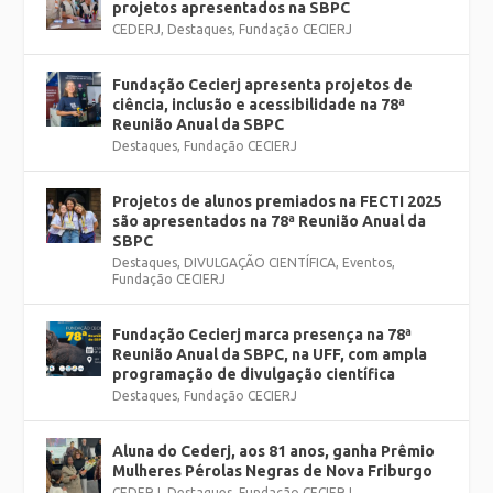
projetos apresentados na SBPC
CEDERJ
,
Destaques
,
Fundação CECIERJ
Fundação Cecierj apresenta projetos de
ciência, inclusão e acessibilidade na 78ª
Reunião Anual da SBPC
Destaques
,
Fundação CECIERJ
Projetos de alunos premiados na FECTI 2025
são apresentados na 78ª Reunião Anual da
SBPC
Destaques
,
DIVULGAÇÃO CIENTÍFICA
,
Eventos
,
Fundação CECIERJ
Fundação Cecierj marca presença na 78ª
Reunião Anual da SBPC, na UFF, com ampla
programação de divulgação científica
Destaques
,
Fundação CECIERJ
Aluna do Cederj, aos 81 anos, ganha Prêmio
Mulheres Pérolas Negras de Nova Friburgo
CEDERJ
,
Destaques
,
Fundação CECIERJ