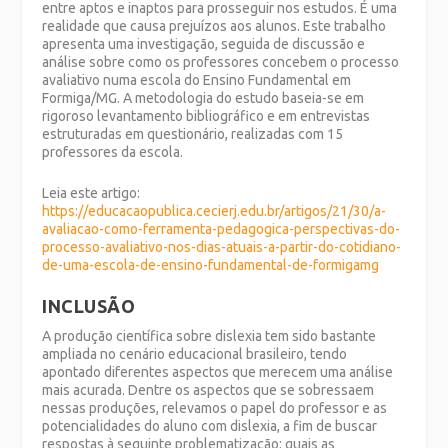
entre aptos e inaptos para prosseguir nos estudos. É uma
realidade que causa prejuízos aos alunos. Este trabalho
apresenta uma investigação, seguida de discussão e
análise sobre como os professores concebem o processo
avaliativo numa escola do Ensino Fundamental em
Formiga/MG. A metodologia do estudo baseia-se em
rigoroso levantamento bibliográfico e em entrevistas
estruturadas em questionário, realizadas com 15
professores da escola.
Leia este artigo:
https://educacaopublica.cecierj.edu.br/artigos/21/30/a-
avaliacao-como-ferramenta-pedagogica-perspectivas-do-
processo-avaliativo-nos-dias-atuais-a-partir-do-cotidiano-
de-uma-escola-de-ensino-fundamental-de-formigamg
INCLUSÃO
A produção científica sobre dislexia tem sido bastante
ampliada no cenário educacional brasileiro, tendo
apontado diferentes aspectos que merecem uma análise
mais acurada. Dentre os aspectos que se sobressaem
nessas produções, relevamos o papel do professor e as
potencialidades do aluno com dislexia, a fim de buscar
respostas à seguinte problematização: quais as