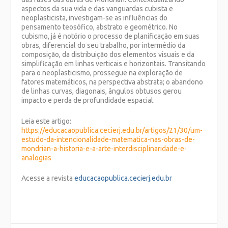
aspectos da sua vida e das vanguardas cubista e
neoplasticista, investigam-se as influências do
pensamento teosófico, abstrato e geométrico. No
cubismo, já é notório o processo de planificação em suas
obras, diferencial do seu trabalho, por intermédio da
composição, da distribuição dos elementos visuais e da
simplificação em linhas verticais e horizontais. Transitando
para o neoplasticismo, prossegue na exploração de
fatores matemáticos, na perspectiva abstrata; o abandono
de linhas curvas, diagonais, ângulos obtusos gerou
impacto e perda de profundidade espacial.
Leia este artigo:
https://educacaopublica.cecierj.edu.br/artigos/21/30/um-
estudo-da-intencionalidade-matematica-nas-obras-de-
mondrian-a-historia-e-a-arte-interdisciplinaridade-e-
analogias
Acesse a revista
educacaopublica.cecierj.edu.br