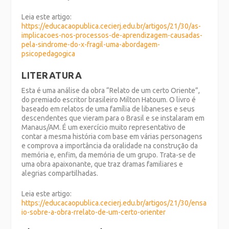
Leia este artigo:
https://educacaopublica.cecierj.edu.br/artigos/21/30/as-
implicacoes-nos-processos-de-aprendizagem-causadas-
pela-sindrome-do-x-fragil-uma-abordagem-
psicopedagogica
LITERATURA
Esta é uma análise da obra “Relato de um certo Oriente”,
do premiado escritor brasileiro Milton Hatoum. O livro é
baseado em relatos de uma família de libaneses e seus
descendentes que vieram para o Brasil e se instalaram em
Manaus/AM. É um exercício muito representativo de
contar a mesma história com base em várias personagens
e comprova a importância da oralidade na construção da
memória e, enfim, da memória de um grupo. Trata-se de
uma obra apaixonante, que traz dramas familiares e
alegrias compartilhadas.
Leia este artigo:
https://educacaopublica.cecierj.edu.br/artigos/21/30/ensa
io-sobre-a-obra-rrelato-de-um-certo-orienter