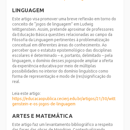
LINGUAGEM
Este artigo visa promover uma breve reflexão em torno do
conceito de “jogos de linguagem” em Ludwig
Wittgenstein. Assim, pretende aproximar de professores
da Educação Básica questões relacionadas ao campo da
Filosofia da Linguagem pertinentes à problematização
conceitual em diferentes áreas do conhecimento. Ao
perceber que o estatuto epistemológico das disciplinas
escolares é determinado – e, portanto, delimitado – pela
linguagem, o domínio desses jogospode ampliar a oferta
da experiência educativa por meio de múltiplas
possibilidades no interior do domínio linguístico como
forma de representação e modo de (res)significação do
real.
Leia este artigo:
https://educacaopublica.cecierj.edu.br/artigos/21/30/witt
genstein-e-os-jogos-de-linguagem
ARTES E MATEMÁTICA
Este artigo faz um levantamento bibliográfico a respeito
das fases das obras de Mondrian. Contextualizando